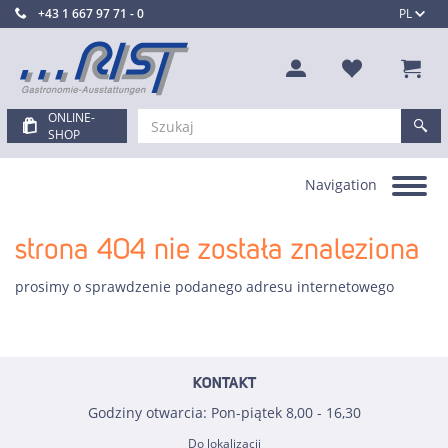
+43 1 667 97 71 - 0
PL
ONLINE-
SHOP
Navigation
Toggle
navigation
strona 404 nie została znaleziona
prosimy o sprawdzenie podanego adresu internetowego
KONTAKT
Godziny otwarcia: Pon-piątek 8,00 - 16,30
Do lokalizacji