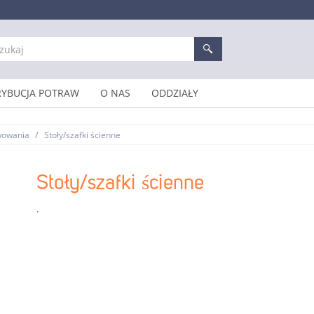
RYBUCJA POTRAW
O NAS
ODDZIAŁY
/
rwowania
Stoły/szafki ścienne
Stoły/szafki ścienne
.