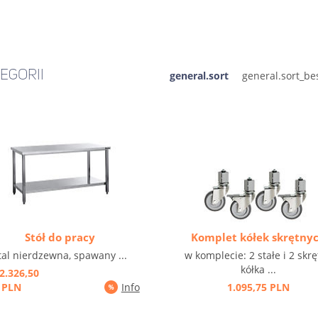
EGORII
general.sort
Stół do pracy
Komplet kółek skrętny
tal nierdzewna, spawany ...
w komplecie: 2 stałe i 2 skr
kółka ...
2.326,50
PLN
Info
1.095,75 PLN