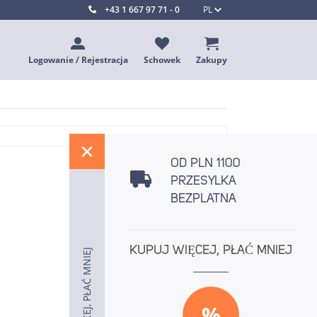
+43 1 667 97 71 - 0
PL
Logowanie / Rejestracja
Schowek
Zakupy
%
OD PLN 1100
PRZESYLKA
BEZPLATNA
KUPUJ WIĘCEJ, PŁAĆ MNIEJ
KUPUJ WIĘCEJ, PŁAĆ MNIEJ
KUPUJ WIĘCEJ, PŁAĆ MNIEJ
%