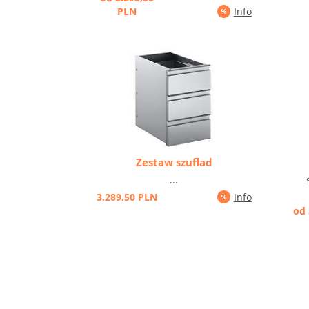
PLN
Info
Zestaw szuflad
...
3.289,50 PLN
Info
od 