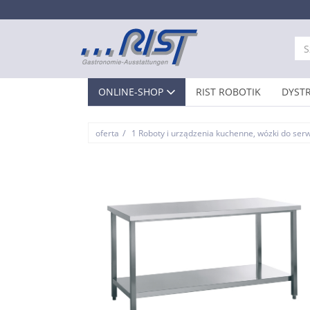
ONLINE-SHOP
RIST ROBOTIK
DYST
/
oferta
1 Roboty i urządzenia kuchenne, wózki do se