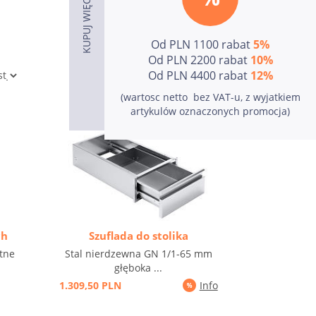
Od PLN 1100 rabat
5%
Od PLN 2200 rabat
10%
Od PLN 4400 rabat
12%
(wartosc netto  bez VAT-u, z wyjatkiem
artykulów oznaczonych promocja)
ch
Szuflada do stolika
ętne
Stal nierdzewna GN 1/1-65 mm
głęboka ...
1.309,50 PLN
Info