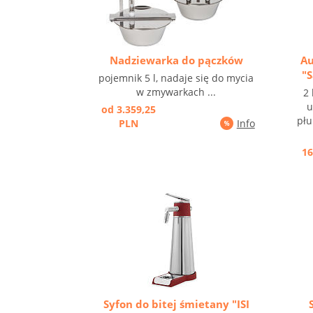
Nadziewarka do pączków
Au
"
pojemnik 5 l, nadaje się do mycia
w zmywarkach ...
2 
u
od 3.359,25
płu
PLN
Info
16
Syfon do bitej śmietany "ISI