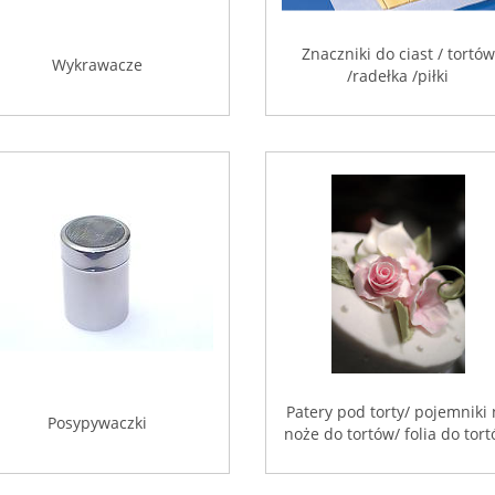
Znaczniki do ciast / tortów
Wykrawacze
/radełka /piłki
Patery pod torty/ pojemniki
Posypywaczki
noże do tortów/ folia do tor