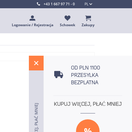
+43 1 667 97 71 - 0
PL
Logowanie / Rejestracja
Schowek
Zakupy
%
OD PLN 1100
PRZESYLKA
BEZPLATNA
KUPUJ WIĘCEJ, PŁAĆ MNIEJ
KUPUJ WIĘCEJ, PŁAĆ MNIEJ
KUPUJ WIĘCEJ, PŁAĆ MNIEJ
%