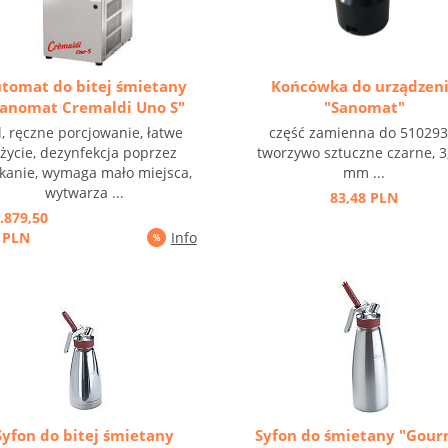
tomat do bitej śmietany
Końcówka do urządzen
Sanomat Cremaldi Uno S"
"Sanomat"
l, ręczne porcjowanie, łatwe
część zamienna do 510293
życie, dezynfekcja poprzez
tworzywo sztuczne czarne, 3
kanie, wymaga mało miejsca,
mm ...
wytwarza ...
83,48 PLN
.879,50
PLN
Info
Syfon do bitej śmietany
Syfon do śmietany "Gou