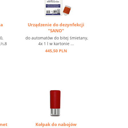
ia
Urządzenie do dezynfekcji
"SANO"
0,
do automatów do bitej śmietany,
,⅔,8
4x 1 l w kartonie ...
445,50 PLN
rmet
Kołpak do nabojów