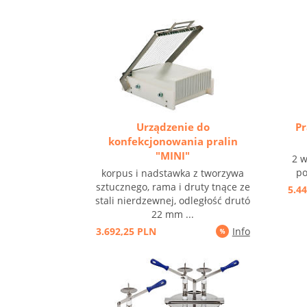
Urządzenie do
Pr
konfekcjonowania pralin
"MINI"
2 w
po
korpus i nadstawka z tworzywa
sztucznego, rama i druty tnące ze
5.4
stali nierdzewnej, odległość drutó
22 mm ...
3.692,25 PLN
Info