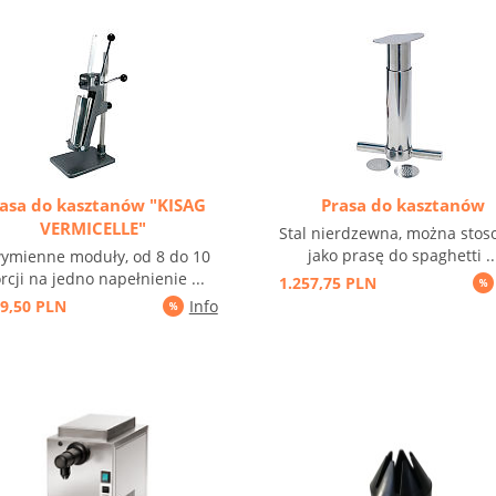
asa do kasztanów "KISAG
Prasa do kasztanów
VERMICELLE"
Stal nierdzewna, można stos
jako prasę do spaghetti ..
ymienne moduły, od 8 do 10
rcji na jedno napełnienie ...
1.257,75 PLN
49,50 PLN
Info