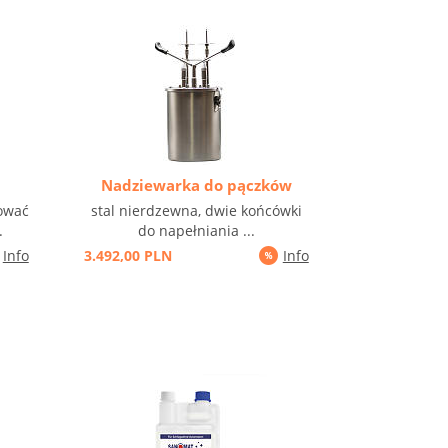
Nadziewarka do pączków
ować
stal nierdzewna, dwie końcówki
.
do napełniania ...
Info
3.492,00 PLN
Info