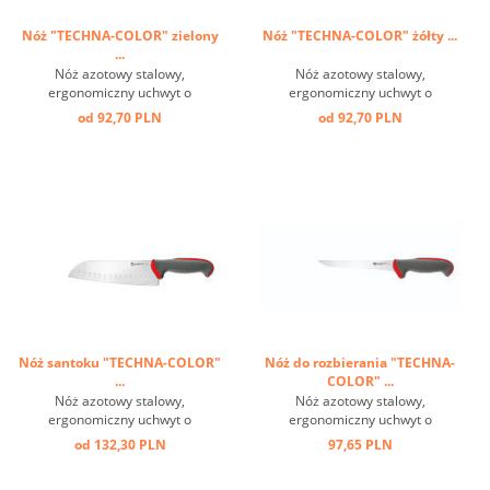
Nóż "TECHNA-COLOR" zielony
Nóż "TECHNA-COLOR" żółty ...
...
Nóż azotowy stalowy,
Nóż azotowy stalowy,
ergonomiczny uchwyt o
ergonomiczny uchwyt o
właściwościach
właściwościach
od 92,70 PLN
od 92,70 PLN
antypoślizgowych ...
antypoślizgowych ...
Nóż santoku "TECHNA-COLOR"
Nóż do rozbierania "TECHNA-
...
COLOR" ...
Nóż azotowy stalowy,
Nóż azotowy stalowy,
ergonomiczny uchwyt o
ergonomiczny uchwyt o
właściwościach
właściwościach
od 132,30 PLN
97,65 PLN
antypoślizgowych ...
antypoślizgowych ...