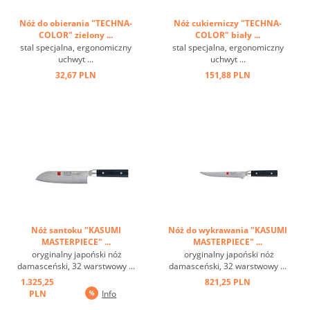
Nóż do obierania "TECHNA-
Nóż cukierniczy "TECHNA-
COLOR" zielony ...
COLOR" biały ...
stal specjalna, ergonomiczny
stal specjalna, ergonomiczny
uchwyt ...
uchwyt ...
32,67 PLN
151,88 PLN
Nóż santoku "KASUMI
Nóż do wykrawania "KASUMI
MASTERPIECE" ...
MASTERPIECE" ...
oryginalny japoński nóż
oryginalny japoński nóż
damasceński, 32 warstwowy ...
damasceński, 32 warstwowy ...
1.325,25
821,25 PLN
PLN
Info