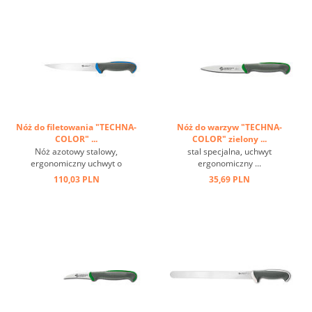
Nóż do filetowania "TECHNA-
Nóż do warzyw "TECHNA-
COLOR" ...
COLOR" zielony ...
Nóż azotowy stalowy,
stal specjalna, uchwyt
ergonomiczny uchwyt o
ergonomiczny ...
właściwościach
110,03 PLN
35,69 PLN
antypoślizgowych ...