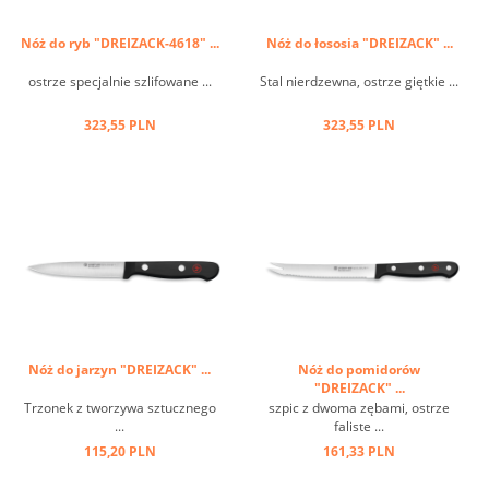
Nóż do ryb "DREIZACK-4618" ...
Nóż do łososia "DREIZACK" ...
ostrze specjalnie szlifowane ...
Stal nierdzewna, ostrze giętkie ...
323,55 PLN
323,55 PLN
Nóż do jarzyn "DREIZACK" ...
Nóż do pomidorów
"DREIZACK" ...
Trzonek z tworzywa sztucznego
szpic z dwoma zębami, ostrze
...
faliste ...
115,20 PLN
161,33 PLN