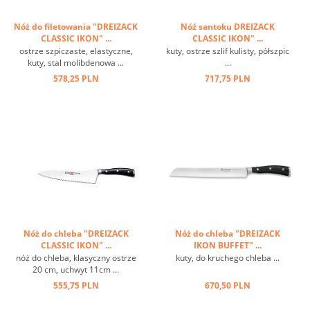
Nóż do filetowania "DREIZACK
Nóź santoku DREIZACK
CLASSIC IKON" ...
CLASSIC IKON" ...
ostrze szpiczaste, elastyczne,
kuty, ostrze szlif kulisty, półszpic
kuty, stal molibdenowa ...
...
578,25 PLN
717,75 PLN
Nóż do chleba "DREIZACK
Nóż do chleba "DREIZACK
CLASSIC IKON" ...
IKON BUFFET" ...
nóż do chleba, klasyczny ostrze
kuty, do kruchego chleba ...
20 cm, uchwyt 11cm ...
555,75 PLN
670,50 PLN