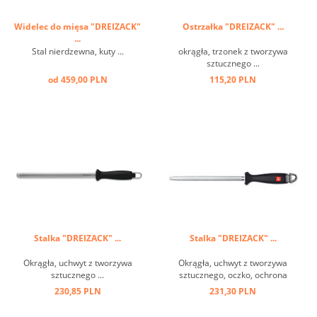
Widelec do mięsa "DREIZACK"
Ostrzałka "DREIZACK" ...
...
Stal nierdzewna, kuty ...
okrągła, trzonek z tworzywa
sztucznego ...
od 459,00 PLN
115,20 PLN
Stalka "DREIZACK" ...
Stalka "DREIZACK" ...
Okrągła, uchwyt z tworzywa
Okrągła, uchwyt z tworzywa
sztucznego ...
sztucznego, oczko, ochrona
kciuka ...
230,85 PLN
231,30 PLN