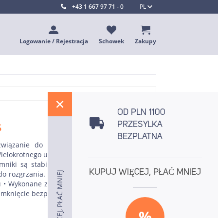
+43 1 667 97 71 - 0
PL
Logowanie / Rejestracja
Schowek
Zakupy
%
OD PLN 1100
s
PRZESYLKA
BEZPLATNA
ozwiązanie do usuwania odpadów z milionów
lokrotnego użytku i recyklingu • 100% bez BPA
emniki są stabilne wymiarowo do maksymalnej
KUPUJ WIĘCEJ, PŁAĆ MNIEJ
o rozgrzania. Przy zużyciu 400 watów przez ok.
KUPUJ WIĘCEJ, PŁAĆ MNIEJ
KUPUJ WIĘCEJ, PŁAĆ MNIEJ
• Wykonane z nietłukącego się polipropylenu •
amknięcie bezpieczne do transportu
%