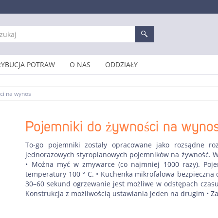
RYBUCJA POTRAW
O NAS
ODDZIAŁY
ci na wynos
Pojemniki do żywności na wyno
To-go pojemniki zostały opracowane jako rozsądne r
jednorazowych styropianowych pojemników na żywność. Wie
• Można myć w zmywarce (co najmniej 1000 razy). Poj
temperatury 100 ° C. • Kuchenka mikrofalowa bezpieczna d
30–60 sekund ogrzewanie jest możliwe w odstępach czasu 
Konstrukcja z możliwością ustawiania jeden na drugim • Z