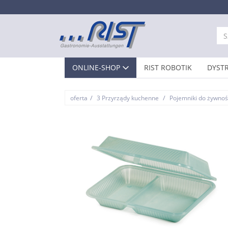
ONLINE-SHOP
RIST ROBOTIK
DYST
/
/
oferta
3 Przyrządy kuchenne
Pojemniki do żywnoś