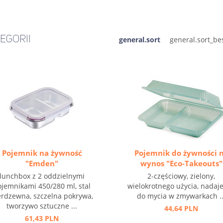
EGORII
general.sort
Pojemnik na żywność
Pojemnik do żywności 
"Emden"
wynos "Eco-Takeouts"
lunchbox z 2 oddzielnymi
2-częściowy, zielony,
jemnikami 450/280 ml, stal
wielokrotnego użycia, nadaje
erdzewna, szczelna pokrywa,
do mycia w zmywarkach ..
tworzywo sztuczne ...
44,64 PLN
61,43 PLN