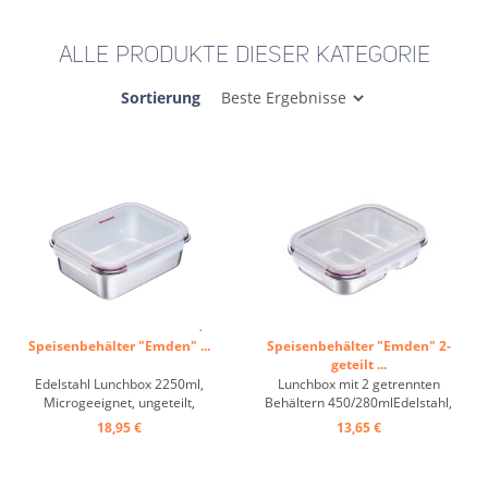
ALLE PRODUKTE DIESER KATEGORIE
Sortierung
Speisenbehälter "Emden" ...
Speisenbehälter "Emden" 2-
geteilt ...
Edelstahl Lunchbox 2250ml,
Lunchbox mit 2 getrennten
Microgeeignet, ungeteilt,
Behältern 450/280mlEdelstahl,
Dichtdeckel-Kunststoff ...
Microgeeignet, 2-geteilt,
18,95 €
13,65 €
Dichtdeckel-Kunststoff ...