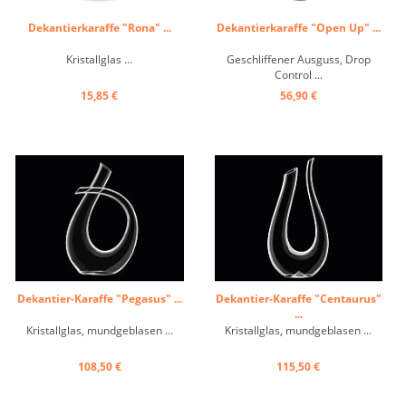
Dekantierkaraffe "Rona" ...
Dekantierkaraffe "Open Up" ...
Kristallglas ...
Geschliffener Ausguss, Drop
Control ...
15,85 €
56,90 €
Dekantier-Karaffe "Pegasus" ...
Dekantier-Karaffe "Centaurus"
...
Kristallglas, mundgeblasen ...
Kristallglas, mundgeblasen ...
108,50 €
115,50 €