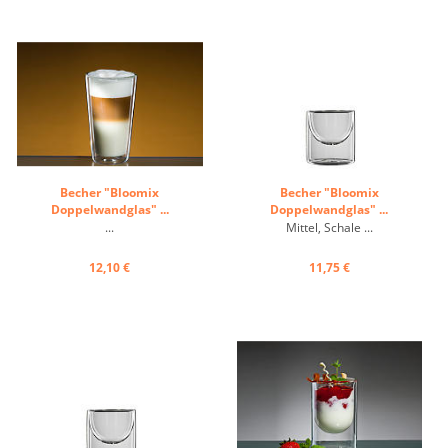
Becher "Bloomix
Becher "Bloomix
Doppelwandglas" ...
Doppelwandglas" ...
...
Mittel, Schale ...
12,10 €
11,75 €