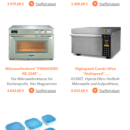
Profi für hohen Durchsatz. Der
Magnetrons, die ober- und
3.979,00 €
Staffelrabatt
2.409,00 €
Staffelrabatt
44-Liter-Garraum lässt sich mit
unterhalb des Garraums
zwei 1/1 Gastronorm-Behältern,
angeordnet sind, für eine
bis zu 4 Tellern oder 16
schnelle und gleichmäßige
Suppentassen bestücken. Über
Erwärmung der Speisen, mit
die programmierbare ...
Zwischenfach ...
Mikrowellenherd "PANASONIC
Highspeed-Combi-Ofen
NE-3240" ...
"Atollspeed" ...
Die Mikrowellenklasse für
AS300T, Hybrid-Ofen: Heißluft-
Küchenprofis. Vier Magnetrons
Mikrowelle und Aufprallhitze,
sorgen für schnelles Erwärmen
Der einfache Weg zu einem
4.643,00 €
Staffelrabatt
6.933,00 €
Staffelrabatt
der Speisen - auch bei großen
variantenreichen Snackangebot.
Mengen. Eine Keramikplatte
Dank der perfekten Kombination
unterteilt den Garraum in zwei
von Impingement- und
Ebenen. So können bis zu 16
Mikrowellentechnologie verkürzt
Tassen Suppe oder vier ...
Atollspeed Ihre Back-, Brat- und
...