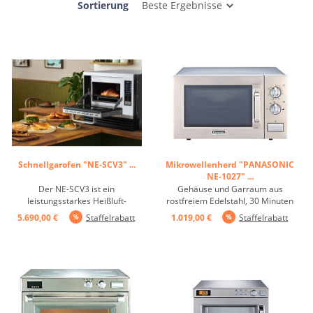
Sortierung
Schnellgarofen "NE-SCV3" ...
Mikrowellenherd "PANASONIC
NE-1027" ...
Der NE-SCV3 ist ein
Gehäuse und Garraum aus
leistungsstarkes Heißluft-
rostfreiem Edelstahl, 30 Minuten
Schnellgarsystem, das sich ideal
Zeitschaltuhr, 4
5.690,00 €
Staffelrabatt
1.019,00 €
Staffelrabatt
für Cafés, Restaurants und
Leistungsstufen von 100 - 1000
Imbisse eignet. Dank der
W, Garraum: BxTxH 33x33x20
Kombination aus Heißluft, Grill
cm ...
und Mikrowelle ermöglicht er
eine besonders schnelle
Zubereitung von ...