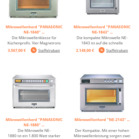
Mikrowellenherd "PANASONIC
Mikrowellenherd "PANASONIC
NE-1840" ...
NE-1843" ...
Die Mikrowellenklasse für
Die kompakte Mikrowelle NE-
Küchenprofis. Vier Magnetrons
1843 ist auf die schnelle
sorgen für schnelles Erwärmen
Produktion von Einzelportionen
3.567,00 €
Staffelrabatt
2.148,00 €
Staffelrabatt
der Speisen - auch bei großen
ausgerichtet. Der 18-Liter-
Mengen. Eine Keramikplatte
Garraum sorgt mit 2 Ebenen für
unterteilt den Garraum in zwei
2 Tellergerichte für
Ebenen. So können bis zu 16
blitzschnellen Genuss. Sie erhitzt
Tassen Suppe oder vier ...
Speisen schnell und gleichmäßig
durch ...
Mikrowellenherd "PANASONIC
Mikrowellenherd "NE-2143" ...
NE-1880" ...
Die Mikrowelle NE-
Der Kompakte. Mit einer hohen
1880 ist ein 1.800 Watt starker
Mikrowellenleistung sorgen zwei