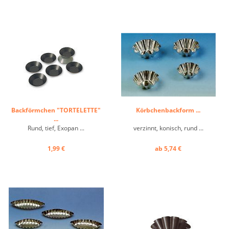
Backförmchen "TORTELETTE"
Körbchenbackform ...
...
Rund, tief, Exopan ...
verzinnt, konisch, rund ...
1,99 €
ab 5,74 €