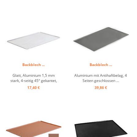
Backblech ...
Backblech ...
Glatt, Aluminium 1,5 mm
Aluminium mit Antihaftbelag, 4
stark, 4-seitig 45° gekantet,
Seiten geschlossen ...
Ecken offen, ohne
17,40 €
39,86 €
Beschichtung, GN 1/1 ...