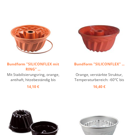
Bundform "SILICONFLEX mit
Bundform "SILICONFLEX" ...
RING" ...
Mit Stabilisierungsring, orange,
Orange, verstärkte Struktur,
antihaft, hitzebeständig bis
Temperaturbereich: -60°C bis
+230°C ...
+230°C, hervorragende
14,10 €
16,40 €
Wärmeleitung, Antihaft-Wirkung
...