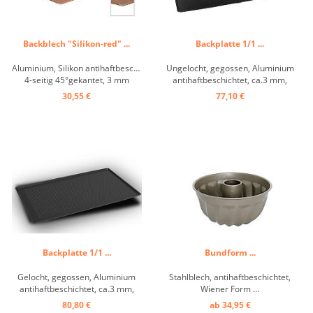
Backblech "Silikon-red" ...
Backplatte 1/1 ...
Aluminium, Silikon antihaftbeschichtet,
Ungelocht, gegossen, Aluminium
4-seitig 45°gekantet, 3 mm
antihaftbeschichtet, ca.3 mm,
gelocht, Temperaturbereich bis +
leicht gekantet ...
30,55 €
77,10 €
240° C. ...
Backplatte 1/1 ...
Bundform ...
Gelocht, gegossen, Aluminium
Stahlblech, antihaftbeschichtet,
antihaftbeschichtet, ca.3 mm,
Wiener Form ...
leicht gekantet ...
80,80 €
ab 34,95 €