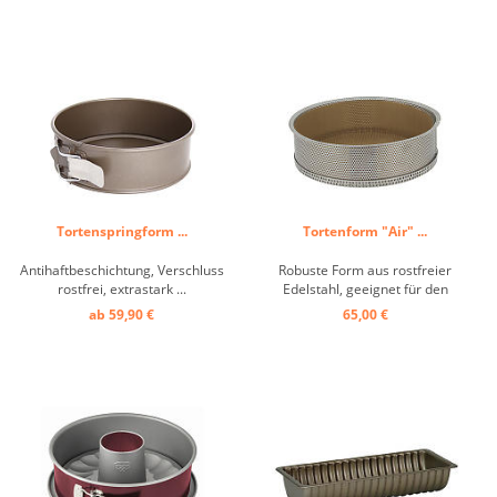
Tortenspringform ...
Tortenform "Air" ...
Antihaftbeschichtung, Verschluss
Robuste Form aus rostfreier
rostfrei, extrastark ...
Edelstahl, geeignet für den
intensiven professionellen
ab 59,90 €
65,00 €
Gebrauch. Perfekt gleichmäßiges
und optimiertes Garen dank der
ø 2 mm Perforationen auf der
gesamten Oberfläche, zerlegbar,
einfache Reinigung. Mit ...