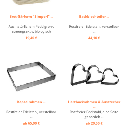
Brot-Gärform "Simperl" ...
Backblechteiler ...
Aus natürlichem Peddigrohr,
Rostfreier Edelstahl, verstellbar
atmungsaktiv, biologisch
...
abbaubar, lebensmittelecht,
19,40 €
44,10 €
ideal geeignet zum Gären des
Teigs ohne Gärschrank, nicht
zum Backen geeignet ...
Kapselrahmen ...
Herzbackrahmen & Ausstecher
...
Rostfreier Edelstahl, verstellbar
Rostfreier Edelstahl, eine Seite
...
gebördelt ...
ab 65,00 €
ab 20,50 €