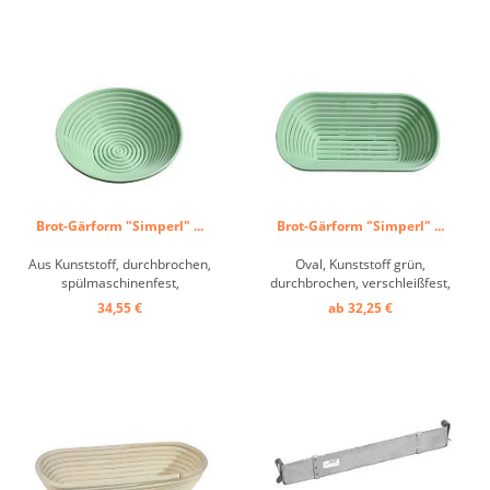
Brot-Gärform "Simperl" ...
Brot-Gärform "Simperl" ...
Aus Kunststoff, durchbrochen,
Oval, Kunststoff grün,
spülmaschinenfest,
durchbrochen, verschleißfest,
verschleißfest, nicht über +70°C
nicht über +70°C erhitzen ...
34,55 €
ab 32,25 €
erhitzen ...