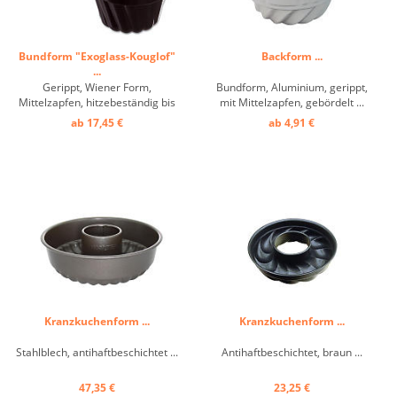
Bundform "Exoglass-Kouglof"
Backform ...
...
Gerippt, Wiener Form,
Bundform, Aluminium, gerippt,
Mittelzapfen, hitzebeständig bis
mit Mittelzapfen, gebördelt ...
+ 250° C ...
ab 17,45 €
ab 4,91 €
Kranzkuchenform ...
Kranzkuchenform ...
Stahlblech, antihaftbeschichtet ...
Antihaftbeschichtet, braun ...
47,35 €
23,25 €