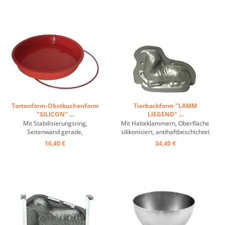
Perfekt gleichmäßiges und
Wärmeleitung, Antihaft-Wirkung
optimiertes Garen dank der ø 2
...
mm Perforationen auf der
gesamten Oberfläche, zerlegbar,
einfache ...
Tortenform-Obstkuchenform
Tierbackform "LAMM
"SILICON" ...
LIEGEND" ...
Mit Stabilisierungsring,
Mit Halteklammern, Oberfläche
Seitenwand gerade,
silikonisiert, antihaftbeschichtet
Temperaturbereich: -60°C bis
...
16,40 €
34,40 €
+230°C, hervorragende
Wärmeleitung, Antihaft-Wirkung
...