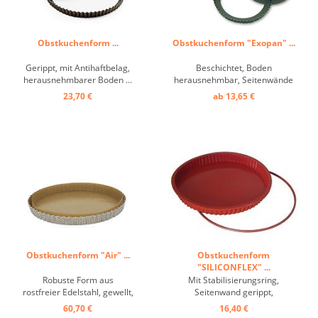
Obstkuchenform ...
Obstkuchenform "Exopan" ...
Gerippt, mit Antihaftbelag,
Beschichtet, Boden
herausnehmbarer Boden ...
herausnehmbar, Seitenwände
gerippt ...
23,70 €
ab 13,65 €
Obstkuchenform "Air" ...
Obstkuchenform
"SILICONFLEX" ...
Robuste Form aus
Mit Stabilisierungsring,
rostfreier Edelstahl, gewellt,
Seitenwand gerippt,
geeignet für den intensiven
Temperaturbereich: -60°C bis
60,70 €
16,40 €
professionellen Gebrauch.
+230°C, hervorragende