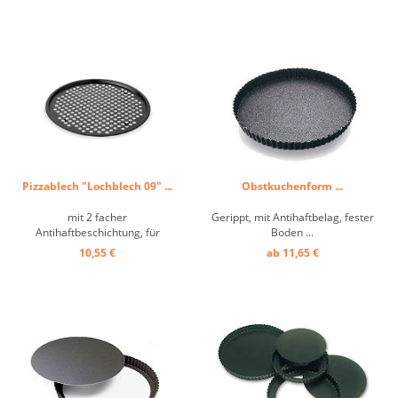
Pizzablech "Lochblech 09" ...
Obstkuchenform ...
mit 2 facher
Gerippt, mit Antihaftbelag, fester
Antihaftbeschichtung, für
Boden ...
Gefrierpizza geeignet ...
10,55 €
ab 11,65 €