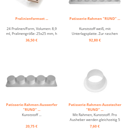
Pralinienformset ...
Patisserie-Rahmen "RUND" ...
24 Pralinen/Form, Volumen: 8,9
Kunststoff weiß, mit
ml, Pralinengröße: 25x25 mm, h
Unterlagsplatte. Zur raschen
15 mm, Größe der Tritan-Form:
Zubereitung von Kuchen und
36,50 €
92,80 €
275 x 175 mm, h 25 mm, Größe
Einzelgebäck: Mousses,
der Silikonform: 295 x 88 mm,
Charlottes, Süßspeisen,
h12 mm ...
Vacherins usw. Die Herstellung
ähnelt der herkömmlichen
Zubereitungsart mit
Einzelbackringen, das Belegen, ...
Patisserie-Rahmen-Auswerfer
Patisserie-Rahmen-Ausstecher
"RUND" ...
"RUND" ...
Kunststoff ...
Mit Rahmen, Kunststoff. Pro
Ausheber werden gleichzeitig 5
Kuchen bruchfrei ausgehoben. ...
20,75 €
7,60 €