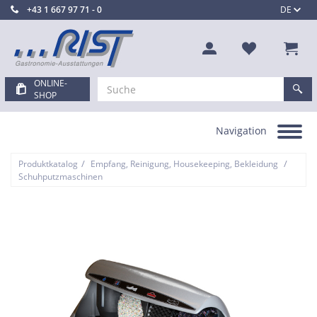
+43 1 667 97 71 - 0
DE
ONLINE-
SHOP
Navigation
Toggle
navigation
/
/
Produktkatalog
Empfang, Reinigung, Housekeeping, Bekleidung
Schuhputzmaschinen