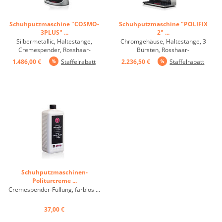
Schuhputzmaschine "COSMO-
Schuhputzmaschine "POLIFIX
3PLUS" ...
2" ...
Silbermetallic, Haltestange,
Chromgehäuse, Haltestange, 3
Cremespender, Rosshaar-
Bürsten, Rosshaar-
Vorreinigungsbürste, 2
Vorreinigungsbürste, 2
1.486,00 €
Staffelrabatt
2.236,50 €
Staffelrabatt
Polierbürsten, Politurspender mit
Polierbürsten, Politurspender mit
Kugelventil im 0,75-Liter Behälter
Kugelventil im 0,75-Liter Behälter
(Die Politur ist nicht im
(Die Politur ist nicht im
Lieferumfang enthalten),
Lieferumfang enthalten),
Kontakt-Taster im Knauf ...
Kontakt-Taster im Knauf ...
Schuhputzmaschinen-
Politurcreme ...
Cremespender-Füllung, farblos ...
37,00 €