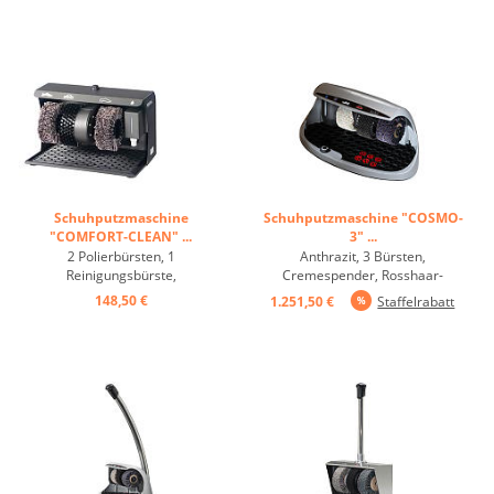
Schuhputzmaschine
Schuhputzmaschine "COSMO-
"COMFORT-CLEAN" ...
3" ...
2 Polierbürsten, 1
Anthrazit, 3 Bürsten,
Reinigungsbürste,
Cremespender, Rosshaar-
Cremespender, Fußschalter,
Vorreinigungsbürste, 2
148,50 €
1.251,50 €
Staffelrabatt
anthrazit ...
Polierbürsten, Politurspender mit
Kugelventil im 0,75-Liter Behälter
(Die Politur ist nicht im
Lieferumfang enthalten) ...