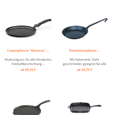
Crepespfanne "Ravenna" ...
Omelettenpfanne ...
Aludruckguss, für alle Herdarten,
Mit Hakenstiel, Stahl
Antihaftbeschichtung ...
geschmiedet, geeignet für alle
Herdarten: Elektro/Ceran,
ab 65,10 €
ab 42,75 €
Induktion, Grill, Gas- und
Holzherde. Bei Profiköchen und
Kennern gehört besonders die
hammergeschmiedete
Eisenpfanne wegen ihrer
hervorragenden ...