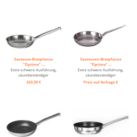
gleichmäßige Wärmeverteilung,
sind, bewirken eine äußerst
für alle schnell zuzubereitenden
schnelle und gleichmäßige
Gerichte von Vorteil. ...
Wärmeverteilung, für alle schnell
...
Sauteuse-Bratpfanne
Sauteusen-Bratpfanne
"Optima" ...
"Optima" ...
Extra schwere Ausführung,
Extra schwere Ausführung,
säurebeständiger
säurebeständiger
Chromnickelstahl, Schüttrand,
Chromnickelstahl, Schüttrand,
243,50 €
Preis auf Anfrage
€
Bügelstiel, mehrschichtiger
Hohlstiel, mehrschichtiger
Kompensboden,
Kompensboden,
induktionsgeeignet ...
induktionsgeeignet ...