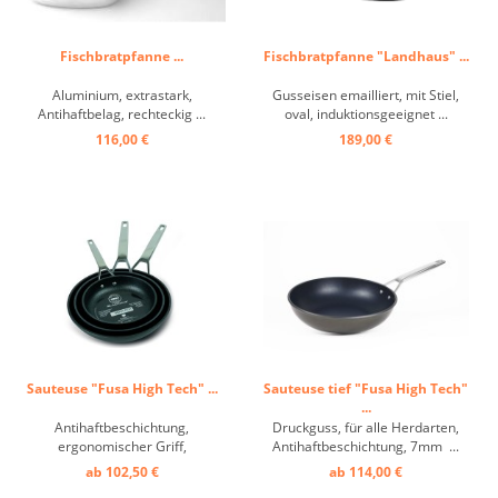
Fischbratpfanne ...
Fischbratpfanne "Landhaus" ...
Aluminium, extrastark,
Gusseisen emailliert, mit Stiel,
Antihaftbelag, rechteckig ...
oval, induktionsgeeignet ...
116,00 €
189,00 €
Sauteuse "Fusa High Tech" ...
Sauteuse tief "Fusa High Tech"
...
Antihaftbeschichtung,
Druckguss, für alle Herdarten,
ergonomischer Griff,
Antihaftbeschichtung, 7mm ...
induktionsgeeignet ...
ab 102,50 €
ab 114,00 €