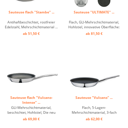
Sauteuse flach "Stambe" ...
Sauteuse "ULTIMATE" ...
Antihaftbeschichtet, rostfreier
Flach, GLI-Mehrschichtmaterial,
Edelstahl, Mehrschichtmaterial ...
Hohlstiel, innovative Oberfläche:
Braten auf einem ganz neuen
ab 51,50 €
ab 81,50 €
Level. Mit der Zugabe einer
kleinen Menge Speiseöl
entwickelt die ULTIMATE ihren
natürlichen Antihaft-Effekt. Die
robuste Oberfläche wurde ...
Sauteuse flach "Vulcano-
Sauteuse "Vulcano" ...
Intense" ...
GLI-Mehrschichtmaterial,
Flach, 5-Lagen-
beschichtet, Hohlstiel, Die neu
Mehrschichtmaterial, 3-fach
entwickelte Antihaftversiegelung
Antihaftversiegelung, Hohlstiel,
ab 69,00 €
ab 62,00 €
VULCANO INTENSE PRO steht für
induktionsgeeignet ...
höchste Leistungsfähigkeit und