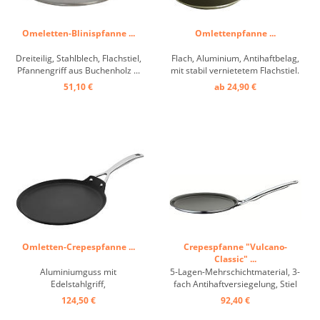
Omeletten-Blinispfanne ...
Omlettenpfanne ...
Dreiteilig, Stahlblech, Flachstiel,
Flach, Aluminium, Antihaftbelag,
Pfannengriff aus Buchenholz ...
mit stabil vernietetem Flachstiel.
Die Crepes lassen sich leicht
51,10 €
ab 24,90 €
wenden und gleiten problemlos
aus der Pfanne. ...
Omletten-Crepespfanne ...
Crepespfanne "Vulcano-
Classic" ...
Aluminiumguss mit
5-Lagen-Mehrschichtmaterial, 3-
Edelstahlgriff,
fach Antihaftversiegelung, Stiel
Antihaftbeschichtung,
aus Edelstahl, für alle Herdarten
124,50 €
92,40 €
Induktionsboden ...
...