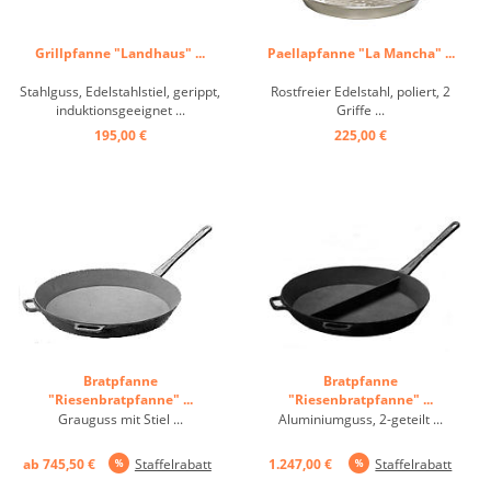
Grillpfanne "Landhaus" ...
Paellapfanne "La Mancha" ...
Stahlguss, Edelstahlstiel, gerippt,
Rostfreier Edelstahl, poliert, 2
induktionsgeeignet ...
Griffe ...
195,00 €
225,00 €
Bratpfanne
Bratpfanne
"Riesenbratpfanne" ...
"Riesenbratpfanne" ...
Grauguss mit Stiel ...
Aluminiumguss, 2-geteilt ...
ab 745,50 €
Staffelrabatt
1.247,00 €
Staffelrabatt