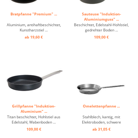
Bratpfanne "Premium" ...
Sauteuse "Induktion-
Aluminiumguss" ...
Aluminium, antihaftbeschichtet,
Beschichtet, Edelstahl-Hohlstiel,
Kunstharzstiel ...
gedrehter Boden ...
ab 19,60 €
109,00 €
Grillpfanne "Induktion-
Omelettenpfanne ...
Aluminium" ...
Titan beschichtet, Hohlstiel aus
Stahlblech, kantig, mit
Edelstahl, Wabenboden ...
Elektroboden, schwere
Ausführung mit Hohlstiel, mit
109,00 €
ab 31,05 €
extra starkem Boden (3mm),
für Induktionsherde geeignet ...