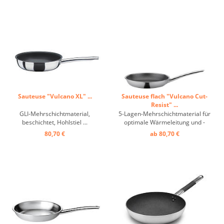
extra lange Lebensdauer. Durch
und durch schweizerisch in
Qualitätsanspruch, ...
Sauteuse "Vulcano XL" ...
Sauteuse flach "Vulcano Cut-
Resist" ...
GLI-Mehrschichtmaterial,
5-Lagen-Mehrschichtmaterial für
beschichtet, Hohlstiel ...
optimale Wärmeleitung und -
verteilung, kratzfeste und extrem
80,70 €
ab 80,70 €
strapazierfähige Oberfläche
durch zusätzliche Wabenstruktur
aus Edelstahl, ergonomischer
Stiel, hohe Hitzebeständigkeit bis
250° C, für ...