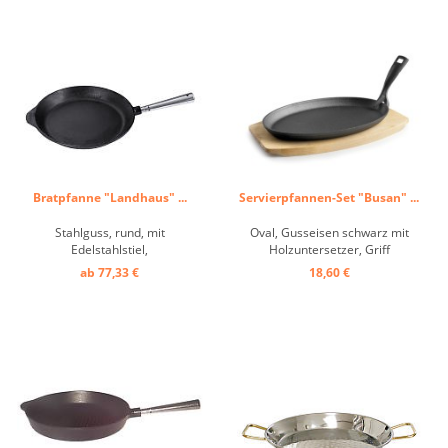
Bratpfanne "Landhaus" ...
Servierpfannen-Set "Busan" ...
Stahlguss, rund, mit
Oval, Gusseisen schwarz mit
Edelstahlstiel,
Holzuntersetzer, Griff
induktionsgeeignet ...
abnehmbar ...
ab 77,33 €
18,60 €