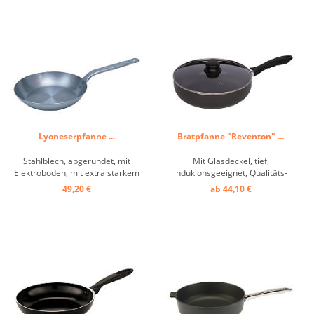
geeignet, hitzebeständig und
schwarz beschichtet für eine
backofenfest ...
einfache und saubere Reinigung,
stabiler geschraubter ...
Lyoneserpfanne ...
Bratpfanne "Reventon" ...
Stahlblech, abgerundet, mit
Mit Glasdeckel, tief,
Elektroboden, mit extra starkem
indukionsgeeignet, Qualitäts-
Boden (3mm), für Elektro +
Aluminiumlegierung, 3 mm
49,20 €
ab 44,10 €
Induktion ...
starker Boden, langlebige
Antihaft-Beschichtung,
gleichmäßige Hitzeverteilung,
kurze Anbratzeit, gute
Wärmeleitung, energiesparend,
hitzefester-ergonomischer ...