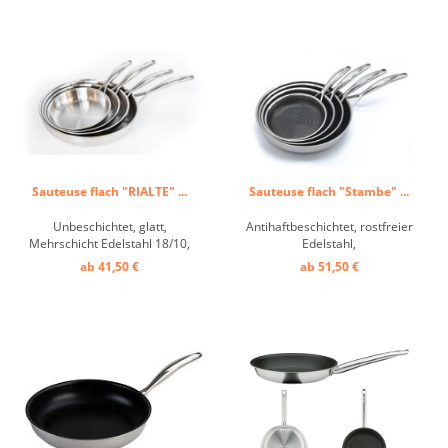
Sauteuse flach "RIALTE" ...
Sauteuse flach "Stambe" ...
Unbeschichtet, glatt,
Antihaftbeschichtet, rostfreier
Mehrschicht Edelstahl 18/10,
Edelstahl,
Stiel angeschweißt ...
Mehrschichtmaterial, verlängerte
ab 41,50 €
ab 51,50 €
Lebensdauer der Beschichtung
durch Spezialprägung ...