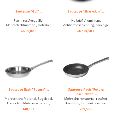
Sauteuse "GLI" ...
Sauteuse "Sharkskin" ...
Flach, rostfreies GLI-
Halbtief, Aluminium,
Mehrschichtmaterial, Hohlstiel,
Antihaftbeschichtung, bauchige
für Induktionsherde bestens
Form, Induktion ...
ab 69,00 €
ab 104,50 €
geeignet, das GLI-
Mehrschichtmaterial sorgt für
beste Wärmeverteilung bis an
den Rand der Pfanne ...
Sauteuse flach "Futura" ...
Sauteuse flach "Futura
Beschichtet" ...
Mehrschicht-Material, Bügelstiel.
Mehrschichtmaterial, rostfrei,
Die sieben Materialschichten,
Bügelstiel, für Induktionsherd
aus denen die Sauteusen
geeignet. Die sieben
140,50 €
209,50 €
FUTURA gefertigt sind, bewirken
Materialschichten, aus denen die
eine äußerst schnelle und
Sauteusen FUTURA gefertigt