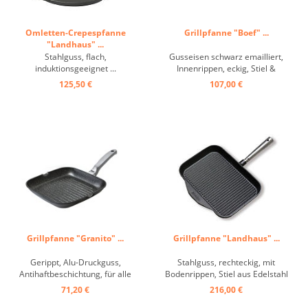
Omletten-Crepespfanne
Grillpfanne "Boef" ...
"Landhaus" ...
Stahlguss, flach,
Gusseisen schwarz emailliert,
induktionsgeeignet ...
Innenrippen, eckig, Stiel &
Gegengriff ...
125,50 €
107,00 €
Grillpfanne "Granito" ...
Grillpfanne "Landhaus" ...
Gerippt, Alu-Druckguss,
Stahlguss, rechteckig, mit
Antihaftbeschichtung, für alle
Bodenrippen, Stiel aus Edelstahl
Herdarten ...
18 cm lang, induktionsgeeignet ...
71,20 €
216,00 €