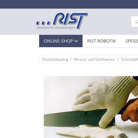
ONLINE-SHOP
RIST ROBOTIK
SPEIS
/
/
Produktkatalog
Messer und Stahlwaren
Schutzbe