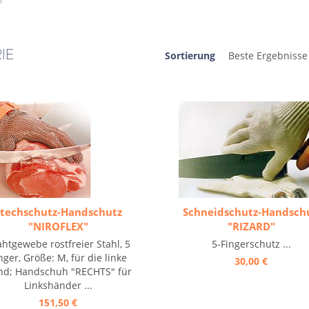
IE
Sortierung
techschutz-Handschutz
Schneidschutz-Handsch
"NIROFLEX"
"RIZARD"
htgewebe rostfreier Stahl, 5
5-Fingerschutz ...
nger, Größe: M, für die linke
30,00 €
nd; Handschuh "RECHTS" für
Linkshänder ...
151,50 €