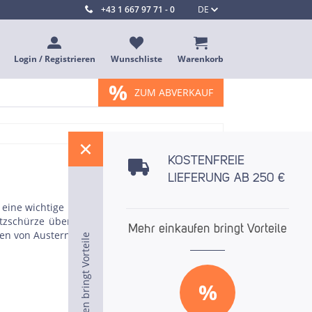
+43 1 667 97 71 - 0
DE
Login / Registrieren
Wunschliste
Warenkorb
%
ZUM ABVERKAUF
%
KOSTENFREIE
LIEFERUNG AB 250 €
 eine wichtige Rolle. Im Rist Online-Shop finden
tzschürze über Schneidschutz-Handschuhe bis
Mehr einkaufen bringt Vorteile
en von Austern. Bestellen Sie bequem online.
Mehr einkaufen bringt Vorteile
Mehr einkaufen bringt Vorteile
%