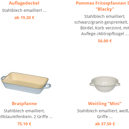
Auflagedeckel
Pommes Fritespfannen 
"Blacky"
Stahlblech emailliert ...
Stahlblech emailliert,
ab 19,20 €
schwarz/granit-gesprenkelt,
Bördel, Korb verzinnt, mi
Auflege-/Abtropfbügel ...
56,00 €
Bratpfanne
Weitling "Mini"
Stahlblech emailliert,
Stahlblech emailliert, weiß,
llblau/elfenbein, 2 Griffe ...
Griffe ...
75,10 €
ab 37,50 €