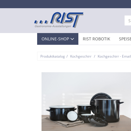
ONLINE-SHOP
RIST ROBOTIK
SPEIS
/
/
Produktkatalog
Kochgeschirr
Kochgeschirr - Email