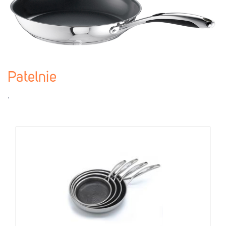
Patelnie
.