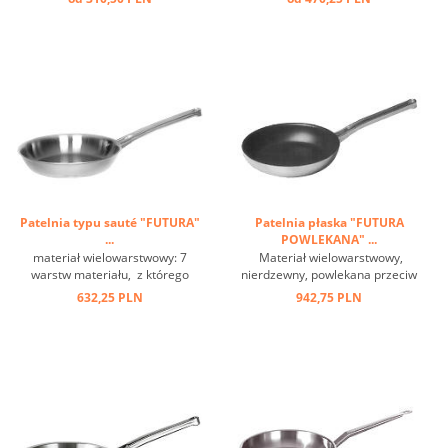
kuchenek indukcyjnych. Materiał
wielowarstwowy GLI zapewnia
doskonałe rozprowadzanie
ciepła po całej powierzchni. ...
Patelnia typu sauté "FUTURA"
Patelnia płaska "FUTURA
...
POWLEKANA" ...
materiał wielowarstwowy: 7
Materiał wielowarstwowy,
warstw materiału, z którego
nierdzewny, powlekana przeciw
wykonane są patelnie FUTURA,
przywieraniu, nadaje się do
632,25 PLN
942,75 PLN
zapewniają równomierne
kuchenek indukcyjnych. Siedem
rozprowadzanie ciepła na całą
warstw materiału, z którego
powierzchnię, co skraca czas
wykonane są patelnie FUTURA,
przyrządzania potraw. Patelnie
zapewniają równomierne
FUTURA są polecane do ...
rozprowadzanie ciepła na całą ...