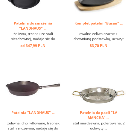
Patelnia do smażenia
Komplet patelni "Busan" ...
"LANDHAUS" ...
żeliwna, trzonek ze stali
owalne żeliwo czarne z
nierdzewnej, nadaje się do
drewnianą podstawką, uchwyt
indukcji ...
zdejmowany ...
od 347,99 PLN
83,70 PLN
Patelnia "LANDHAUS" ...
Patelnia do paeli "LA
MANCHA" ...
żeliwna, dno ryflowane, trzonek
stal nierdzewna, polerowana, 2
stal nierdzewna, nadaje się do
uchwyty ...
indukcji ...