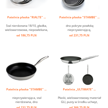
Patelnia płaska "RIALTE" ...
Patelnia płaska "STAMBE" ...
Stal nierdzewna 18/10, gładka,
dno pokryte powłoką
wielowarstwowa, niepowlekana,
nieprzywierającą,
uchwyt przyspawany ...
wielowarstwowe, stal
od 186,75 PLN
od 231,75 PLN
nierdzewna, przedłużona
żywotność poprzez specjalne
pokrycie dna ...
Patelnia płaska "STAMBE" ...
Patelnia „ULTIMATE” ...
nieprzywierająca, stal
Płaski, wielowarstwowy materiał
nierdzewna, dno
GLI, pusty w środku uchwyt,
wielowarstwowe ...
innowacyjna powierzchnia:
od 231,75 PLN
od 366,75 PLN