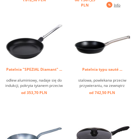
3-krotną warstwą tytanu
3-krotną warstwą tytanu
PLN
Info
zapewnia trwałe połączenie
zapewnia trwałe połączenie
powleczenia z patelnią. Polecana
powleczenia z patelnią.
do kuchenek indukcyjnych. ...
Polecania do kuchenek
indukcyjnych. Świetnie nadaje się
do przyrządzanie ...
Patelnia "SPEZIAL Diamant" ...
Patelnia typu sauté ...
odlew aluminiowy, nadaje się do
stalowa, powlekana przeciw
indukcji, pokryta tytanem przeciw
przywieraniu, na zewnątrz
przywieraniu, bardzo dobre
czarna, trzonek nierdzewny,
od 353,70 PLN
od 742,50 PLN
rozprowadzenie ciepła, łatwa w
przykręcany. Idealna do
czyszczeniu ...
kuchenek indukcyjnych. Łatwe
utrzymanie czystości. ...