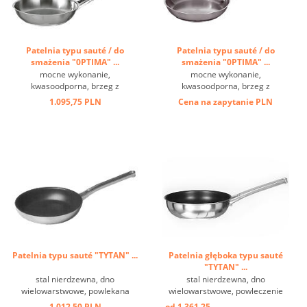
Patelnia typu sauté / do
Patelnia typu sauté / do
smażenia "0PTIMA" ...
smażenia "0PTIMA" ...
mocne wykonanie,
mocne wykonanie,
kwasoodporna, brzeg z
kwasoodporna, brzeg z
kołnierzem, dno
kołnierzem, dno
1.095,75 PLN
Cena na zapytanie
PLN
wielowarstwowe, nadaje się do
wielowarstwowe, nadaje się do
kuchenek indukcyjnych. ...
kuchenek indukcyjnych. ...
Patelnia typu sauté "TYTAN" ...
Patelnia głęboka typu sauté
"TYTAN" ...
stal nierdzewna, dno
stal nierdzewna, dno
wielowarstwowe, powlekana
wielowarstwowe, powleczenie
tytanem. Specjalny podkład pod
tytanowe. Specjalny podkład pod
1.012,50 PLN
od 1.361,25