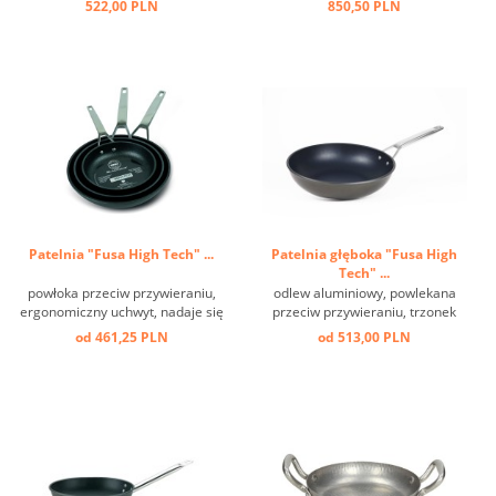
522,00 PLN
850,50 PLN
Patelnia "Fusa High Tech" ...
Patelnia głęboka "Fusa High
Tech" ...
powłoka przeciw przywieraniu,
odlew aluminiowy, powlekana
ergonomiczny uchwyt, nadaje się
przeciw przywieraniu, trzonek
do indukcji ...
stal nierdzewna, nadaje się do
od 461,25 PLN
od 513,00 PLN
indukcji i każdej kuchenki ...