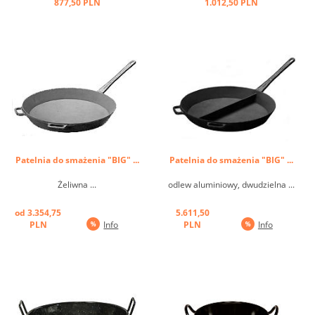
877,50 PLN
1.012,50 PLN
Patelnia do smażenia "BIG" ...
Patelnia do smażenia "BIG" ...
Żeliwna ...
odlew aluminiowy, dwudzielna ...
od 3.354,75
5.611,50
PLN
Info
PLN
Info