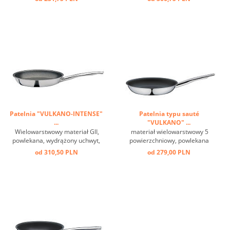
smażenie na zupełnie nowym
poziomie. Dzięki dodaniu
niewielkiej ilości oleju
kuchennego, patelnia ULTIMATE
rozwija swój naturalny efekt ...
Patelnia "VULKANO-INTENSE"
Patelnia typu sauté
...
"VULKANO" ...
Wielowarstwowy materiał GlI,
materiał wielowarstwowy 5
powlekana, wydrążony uchwyt,
powierzchniowy, powlekana
Nowo opracowana powłoka
przeciw przywieraniu, nadaje się
od 310,50 PLN
od 279,00 PLN
nieprzywierająca VULCANO
do indukcji ...
INTENSE PRO zapewnia
maksymalną wydajność i bardzo
długą żywotność. Szwajcarską
jakość, precyzję i niezawodność
...