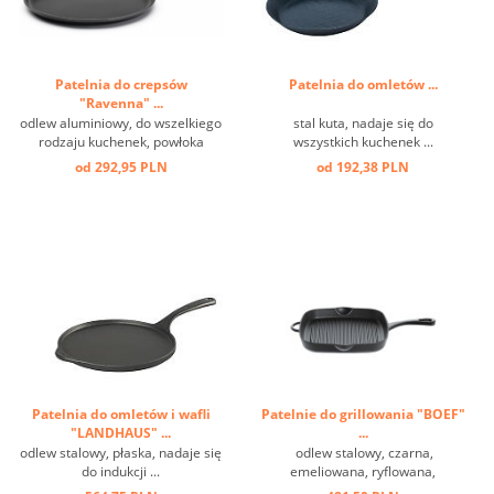
Patelnia do crepsów
Patelnia do omletów ...
"Ravenna" ...
odlew aluminiowy, do wszelkiego
stal kuta, nadaje się do
rodzaju kuchenek, powłoka
wszystkich kuchenek ...
przeciwprzywierająca ...
od 292,95 PLN
od 192,38 PLN
Patelnia do omletów i wafli
Patelnie do grillowania "BOEF"
"LANDHAUS" ...
...
odlew stalowy, płaska, nadaje się
odlew stalowy, czarna,
do indukcji ...
emeliowana, ryflowana,
prostokątna, rączka i