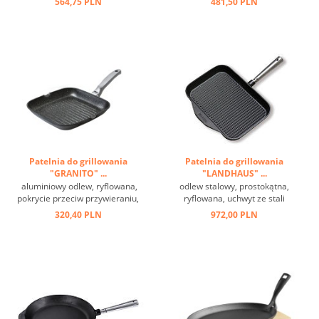
564,75 PLN
481,50 PLN
przeciwuchwyt ...
Patelnia do grillowania
Patelnia do grillowania
"GRANITO" ...
"LANDHAUS" ...
aluminiowy odlew, ryflowana,
odlew stalowy, prostokątna,
pokrycie przeciw przywieraniu,
ryflowana, uchwyt ze stali
do kuchenek wszelkiego rodzaju
nierdzewnej, 18 cm, nadaje się
320,40 PLN
972,00 PLN
...
do indukcji ...