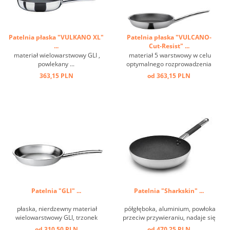
Patelnia płaska "VULKANO XL"
Patelnia płaska "VULCANO-
...
Cut-Resist" ...
materiał wielowarstwowy GLI ,
materiał 5 warstwowy w celu
powlekany ...
optymalnego rozprowadzenia
ciepła, powłoka odporna na
363,15 PLN
od 363,15 PLN
porysowanie, odporna na
temperaturę do +250 st.C, do
wszelkiego rodzaju kuchenek ...
Patelnia "GLI" ...
Patelnia "Sharkskin" ...
płaska, nierdzewny materiał
półgłęboka, aluminium, powłoka
wielowarstwowy GLI, trzonek
przeciw przywieraniu, nadaje się
wydrążony. Znakomita do
do indukcji ...
od 310,50 PLN
od 470,25 PLN