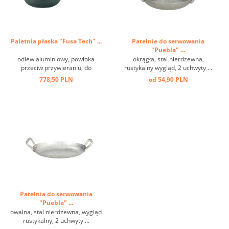
Paletnia płaska "Fusa Tech" ...
Patelnie do serwowania
"Puebla" ...
odlew aluminiowy, powłoka
okrągła, stal nierdzewna,
przeciw przywieraniu, do
rustykalny wygląd, 2 uchwyty ...
wszelkiego rodzaju kuchenek ...
778,50 PLN
od 54,90 PLN
Patelnia do serwowania
"Puebla" ...
owalna, stal nierdzewna, wygląd
rustykalny, 2 uchwyty ...