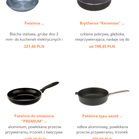
Patelnia ...
Brytfanna "Reventon" ...
Blacha stalowa, grube dno 3
szklana pokrywa, głęboka,
mm- do kuchenek elektrycznych i
nieprzywierająca, nadaje się do
indukcyjnych ...
indukcji ...
221,40 PLN
od 198,45 PLN
Patelnia do smażenia
Patelnia typu sauté ...
"PREMIUM" ...
aluminium, powlekana przeciw
odlew aluminiowy, powlekana
przywieraniu, trzonek z tworzywa
przeciw przywieraniu, trzonek
sztucznego ...
stal nierdzewna, nadaje się do