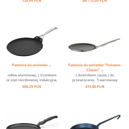
229,95 PLN
od 112,05 PLN
Patelnia do omletów ...
Patelnia do omletów "Vulcano-
Classic" ...
odlew aluminiowy, z trzonkiem
z dzielnikiem ciasta, i do
ze stali nierdzewnej, indukcyjna,
przewracania, 5 warstwowy
pokrycie przeciw przywieraniu ...
materiał, 3 krotne
560,25 PLN
415,80 PLN
zabezpieczenie przed
przywieraniem, rączka ze stali
nierdzewnej, do wszystkich
rodzajów kuchenek ...