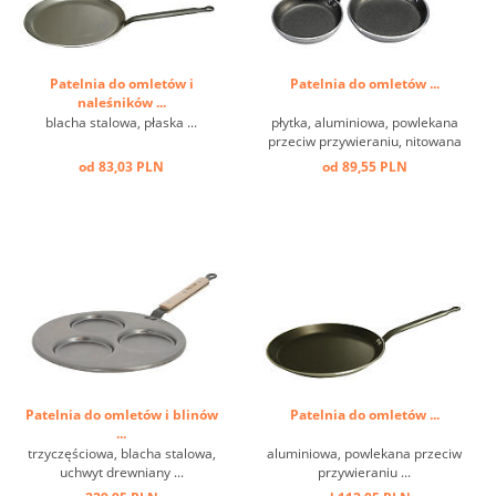
Patelnia do omletów i
Patelnia do omletów ...
naleśników ...
blacha stalowa, płaska ...
płytka, aluminiowa, powlekana
przeciw przywieraniu, nitowana
rączka ...
od 83,03 PLN
od 89,55 PLN
Patelnia do omletów i blinów
Patelnia do omletów ...
...
trzyczęściowa, blacha stalowa,
aluminiowa, powlekana przeciw
uchwyt drewniany ...
przywieraniu ...