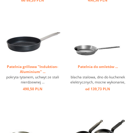
od 88,20 PLN
490,50 PLN
indukcji ...
Patelnia grillowa "Induktion-
Patelnia do omletów ...
Aluminium" ...
pokryta tytanem, uchwyt ze stali
blacha stalowa, dno do kuchenek
nierdzewnej ...
elektrycznych, mocne wykonanie,
nadaje się do indukcji ...
490,50 PLN
od 139,73 PLN