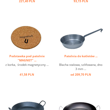
221,40 PLN
93,15 PLN
Podstawka pod patelnie
Patelnia do kotletów ...
"MAGNET" ...
z korka, środek magnetyczny ...
Blacha stalowa, szlifowana, dno
3 mm ...
41,58 PLN
od 209,70 PLN