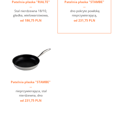
Patelnia płaska "RIALTE"
Patelnia płaska "STAMBE"
...
...
Stal nierdzewna 18/10,
dno pokryte powłoką
gładka, wielowarstwowa,
nieprzywierającą,
niepowlekana, uchwyt
wielowarstwowe, stal
od 186,75 PLN
od 231,75 PLN
przyspawany ...
nierdzewna, przedłużona
żywotność poprzez
specjalne pokrycie dna ...
Patelnia płaska "STAMBE"
...
nieprzywierająca, stal
nierdzewna, dno
wielowarstwowe ...
od 231,75 PLN