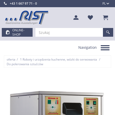
+43 1 667 97 71 - 0
PL
ONLINE-
SHOP
Navigation
Toggle
navigation
/
/
oferta
1 Roboty i urządzenia kuchenne, wózki do serwowania
Do polerowania sztućców