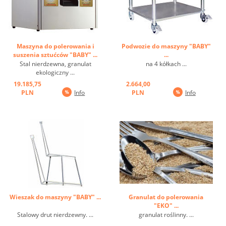
Maszyna do polerowania i
Podwozie do maszyny "BABY"
suszenia sztućców "BABY" ...
...
Stal nierdzewna, granulat
na 4 kółkach ...
ekologiczny ...
19.185,75
2.664,00
PLN
Info
PLN
Info
Wieszak do maszyny "BABY" ...
Granulat do polerowania
"EKO" ...
Stalowy drut nierdzewny. ...
granulat roślinny. ...