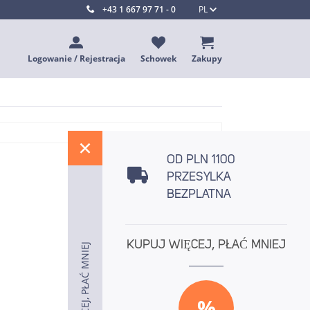
+43 1 667 97 71 - 0
PL
Logowanie / Rejestracja
Schowek
Zakupy
%
OD PLN 1100
PRZESYLKA
BEZPLATNA
KUPUJ WIĘCEJ, PŁAĆ MNIEJ
KUPUJ WIĘCEJ, PŁAĆ MNIEJ
KUPUJ WIĘCEJ, PŁAĆ MNIEJ
%