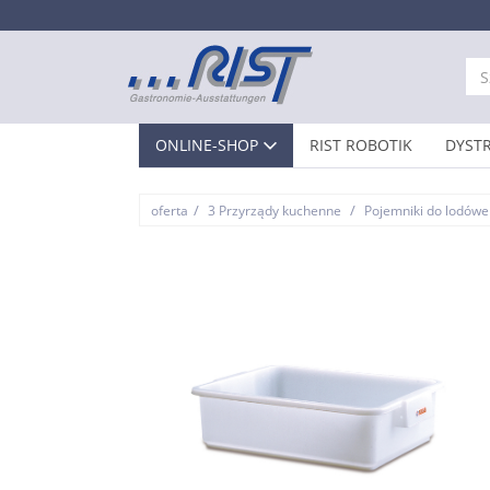
ONLINE-SHOP
RIST ROBOTIK
DYST
/
/
oferta
3 Przyrządy kuchenne
Pojemniki do lodówe