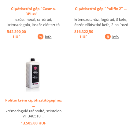
Cipőtisztító gép "Cosmo-
Cipőtisztító gép "Polifix 2" ...
3Plus" ...
ezüst metál, tartórúd,
krómozott ház, fogórúd, 3 kefe,
krémadagoló, lószőr előtisztító
lószőr előtisztító kefe, 2 polírozó
kefe, 2 polírozó kefe, polírozó
kefe, gömbcsapos fényező
542.390,00
816.322,50
adagoló golyóscsappal 0,75
adagoló 0,75 literes tartály (a
HUF
Info
HUF
Info
literes edényben (a fényező nem
polírozó/fényező folyadékot a
tartozéka a szállítási
csomag nem tartalmazza),
terjedelemnek), érintkező gomb
érintkező gomb a fogórúdban. ...
a gombban ...
Politúrkrém cipőtisztítógéphez
...
krémadagoló utántöltő, szintelen
VT 340510 ...
13.505,00 HUF