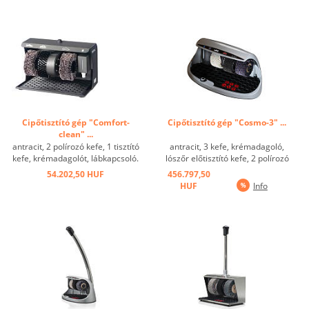
Cipőtisztító gép "Comfort-
Cipőtisztító gép "Cosmo-3" ...
clean" ...
antracit, 2 polírozó kefe, 1 tisztító
antracit, 3 kefe, krémadagoló,
kefe, krémadagolót, lábkapcsoló.
lószőr előtisztító kefe, 2 polírozó
...
kefe, gömbcsapos fényező
54.202,50 HUF
456.797,50
adagoló 0,75 literes tartály (a
HUF
Info
polírozót nem tartalmazza) ...