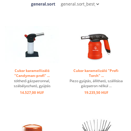
general.sort
Cukor karamellizáló
Cukor karamelizáló "Profi-
"Candyman-profi" ...
Torch" ...
tölthető gázpatronnal,
Piezo gyújtás, állítható, szállítása
szábályozható, gyújtás
gázpatron nélkül ...
biztosítóval ...
14.527,00 HUF
19.235,50 HUF