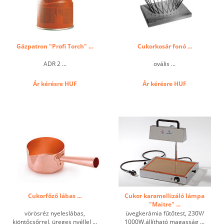
Gázpatron "Profi Torch" ...
Cukorkosár fonó ...
ADR 2 ...
ovális ...
Ár kérésre
HUF
Ár kérésre
HUF
Cukorfőző lábas ...
Cukor karamellizáló lámpa
"Maitre" ...
vörösréz nyeleslábas,
üvegkerámia fűtőtest, 230V/
kiöntőcsőrrel, üreges nyéllel ...
1000W,állítható magasság ...