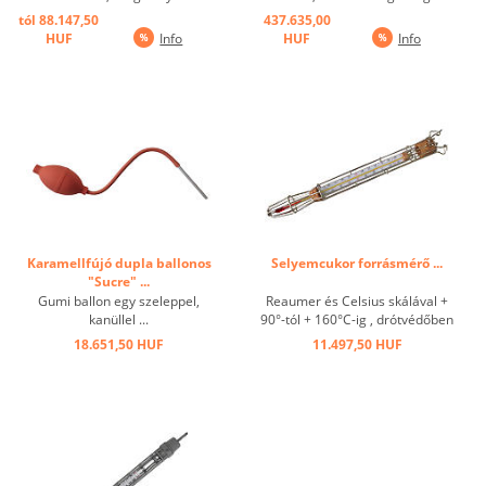
tól 88.147,50
437.635,00
HUF
Info
HUF
Info
Karamellfújó dupla ballonos
Selyemcukor forrásmérő ...
"Sucre" ...
Gumi ballon egy szeleppel,
Reaumer és Celsius skálával +
kanüllel ...
90°-tól + 160°C-ig , drótvédőben
...
18.651,50 HUF
11.497,50 HUF