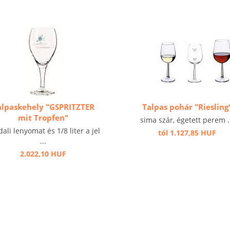
alpaskehely "GSPRITZTER
Talpas pohár "Riesling
mit Tropfen"
sima szár, égetett perem .
dali lenyomat és 1/8 liter a jel
tól 1.127,85 HUF
...
2.022,10 HUF