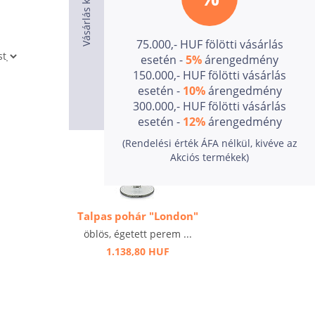
75.000,- HUF fölötti vásárlás
esetén -
5%
árengedmény
150.000,- HUF fölötti vásárlás
esetén -
10%
árengedmény
300.000,- HUF fölötti vásárlás
esetén -
12%
árengedmény
(Rendelési érték ÁFA nélkül, kivéve az
Akciós termékek)
Talpas pohár "London"
öblös, égetett perem ...
1.138,80 HUF