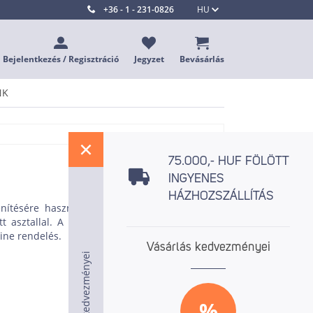
+36 - 1 - 231-0826
HU
Bejelentkezés / Regisztráció
Jegyzet
Bevásárlás
NK
%
75.000,- HUF FÖLÖTT
INGYENES
HÁZHOZSZÁLLÍTÁS
nítésére használják, hanem aláhúzzák otthoni
ett asztallal. A Rist online áruházban minőségi
line rendelés.
Vásárlás kedvezményei
Vásárlás kedvezményei
Vásárlás kedvezményei
%