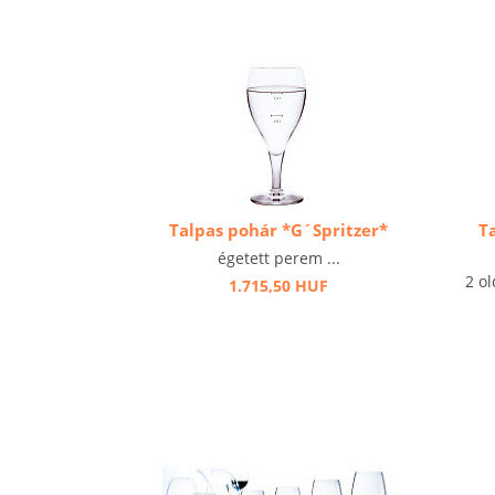
Talpas pohár *G´Spritzer*
T
égetett perem ...
2 ol
1.715,50 HUF