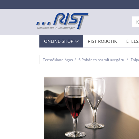
ONLINE-SHOP
RIST ROBOTIK
ÉTELS
/
/
Termékkatalógus
6 Pohár és asztali üvegáru
Talp