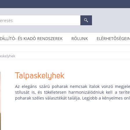
ZÁLLÍTÓ- ÉS KIADÓ RENDSZEREK
RÓLUNK
ELÉRHETŐSÉGEI
askelyhek
Talpaskelyhek
Az elegáns szárú poharak nemcsak italok vonzó megjele
stílusát is, és tökéletesen harmonizálódniuk kell a terít
poharak széles választékát találja. Legjobb a kényelmes on