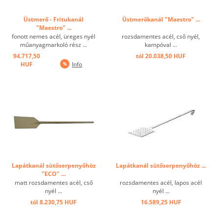
Üstmerő - Fritukanál
Üstmerőkanál "Maestro" ...
"Maestro" ...
fonott nemes acél, üreges nyél
rozsdamentes acél, cső nyél,
műanyagmarkoló rész ...
kampóval ...
94.717,50
tól 20.038,50 HUF
HUF
Info
Lapátkanál sütőserpenyőhöz
Lapátkanál sütőserpenyőhöz ...
"ECO" ...
matt rozsdamentes acél, cső
rozsdamentes acél, lapos acél
nyél ...
nyél ...
tól 8.230,75 HUF
16.589,25 HUF