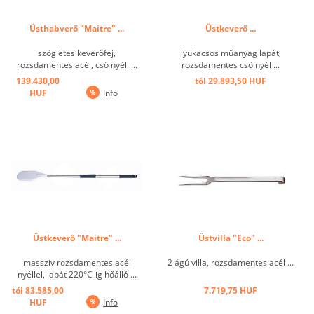
Üsthabverő "Maitre" ...
Üstkeverő ...
szögletes keverőfej,
lyukacsos műanyag lapát,
rozsdamentes acél, cső nyél ...
rozsdamentes cső nyél ...
139.430,00
tól 29.893,50 HUF
HUF
Info
Üstkeverő "Maitre" ...
Üstvilla "Eco" ...
masszív rozsdamentes acél
2 ágú villa, rozsdamentes acél ...
nyéllel, lapát 220°C-ig hőálló ...
tól 83.585,00
7.719,75 HUF
HUF
Info