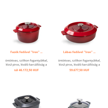
Fazék fedővel "Iron" ...
Lábas fedővel "Iron" ...
öntöttvas, szilikon fogantyúkkal,
öntöttvas, szilikon fogantyúkkal,
kívül piros, kiváló karcállóság a
kívül piros, kiváló karcállóság a
fekete zománcozott belső
fekete zománcozott belső
tól 46.172,50 HUF
59.677,50 HUF
felülettel,rendkívül tartós és
felülettel,rendkívül tartós és
könnyen tisztítható, rendkívül
könnyen tisztítható, rendkívül
hosszú hőtárolás, ezért a hő
hosszú hőtárolás, ezért a hő
minimalizálható, ami ...
minimalizálható, ami ...