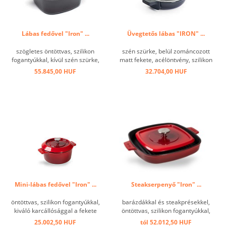
Lábas fedővel "Iron" ...
Üvegtetős lábas "IRON" ...
szögletes öntöttvas, szilikon
szén szürke, belül zománcozott
fogantyúkkal, kívül szén szürke,
matt fekete, acélöntvény, szilikon
kiváló karcállóság a fekete
fogantyúkkal ...
55.845,00 HUF
32.704,00 HUF
zománcozott belső
felülettel,rendkívül tartós és
könnyen tisztítható, rendkívül
hosszú hőtárolás, ezért a hő ...
Mini-lábas fedővel "Iron" ...
Steakserpenyő "Iron" ...
öntöttvas, szilikon fogantyúkkal,
barázdákkal és steakprésekkel,
kiváló karcállósággal a fekete
öntöttvas, szilikon fogantyúkkal,
zománcozott belső
kobaltkék kívül, kitűnő
25.002,50 HUF
tól 52.012,50 HUF