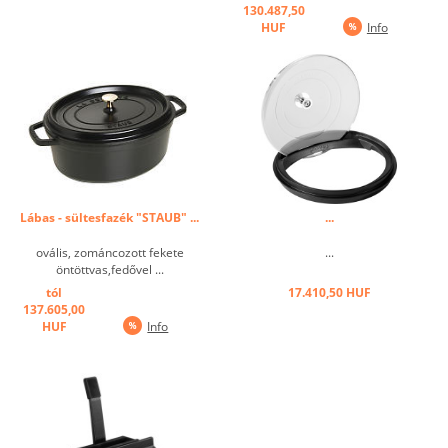
130.487,50
HUF
Info
Lábas - sültesfazék "STAUB" ...
...
ovális, zománcozott fekete
...
öntöttvas,fedővel ...
tól
17.410,50 HUF
137.605,00
HUF
Info