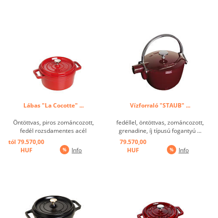
felület,rendkívül tartós és
karcállósággal a fekete
könnyen tisztítható, rendkívül
zománcozott belső felület,
hosszú hőtárolás, ezért a hő
rendkívül tartós és könnyen
minimalizálható, ami ...
tisztítható, rendkívül hosszú
hőtárolás, ...
Lábas "La Cocotte" ...
Vízforraló "STAUB" ...
Öntöttvas, piros zománcozott,
fedéllel, öntöttvas, zománcozott,
fedél rozsdamentes acél
grenadine, íj típusú fogantyú ...
fogantyúval. ...
tól 79.570,00
79.570,00
HUF
Info
HUF
Info