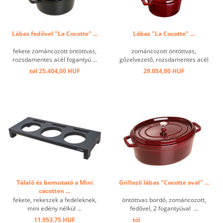
Lábas fedővel "La Cocotte" ...
Lábas "La Cocotte" ...
fekete zománcozott öntöttvas,
zománcozott öntöttvas,
rozsdamentes acél fogantyú ...
gőzelvezető, rozsdamentes acél
fogantyúval. Az élelmiszer
tól 25.404,00 HUF
29.054,00 HUF
folyamatos nedvesítése innovatív
cseppszerkezettel a fedél alján ...
Tálaló és bemutató a Mini
Grillező lábas "Cocotte oval" ...
cocotten ...
fekete, rekeszek a fedeleknek,
öntöttvas bordó, zománcozott,
mini edény nélkül ...
fedővel, 2 fogantyúval ...
11.953,75 HUF
tól