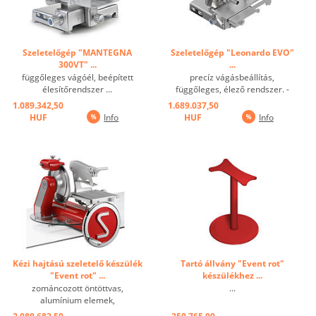
Szeletelőgép "MANTEGNA
Szeletelőgép "Leonardo EVO"
300VT" ...
...
függőleges vágóél, beépített
precíz vágásbeállítás,
élesítőrendszer ...
függőleges, élező rendszer. -
Lekerekített vonal, sarkok és
1.089.342,50
1.689.037,50
látható csavarok nélkül. -
HUF
Info
HUF
Info
Szeletelő, 70 cm-es
munkafelülethez alkalmas -
Alacsony penge profil a termék
minimális súrlódása ...
Kézi hajtású szeletelő készülék
Tartó állvány "Event rot"
"Event rot" ...
készülékhez ...
zománcozott öntöttvas,
...
alumínium elemek,
rozsdamentes acél és eloxált