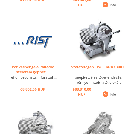
HUF
Info
Pót késpenge a Palladio
Szeletelőgép "PALLADIO 300T"
szeletelő géphez ...
...
Teflon bevonatú, 4 furattal ...
beépített élesítőberendezés,
könnyen tisztítható, eloxált
alumínium, ferde 35 °, motor
68.802,50 HUF
983.310,00
alkalmas a folyamatos
HUF
Info
működésre, bordásszíj
meghajtás, cseppálló
billentyűzet, tökéletes design a
hatékony munkavégzéshez ...