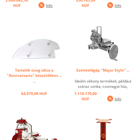
2.080.682,50
350.765,00
alumínium, lendkerék meghatás,
HUF
Info
HUF
Info
szabadalmaztatott
mozgásérzékelő rendszer(nem
látható mechanikus alkatrészek),
Tartó blokkolja a levágott ...
Tartalék üveg tálca a
Szeletelőgép "Major Style" ...
"Anniversario" készülékhez ...
...
Ideális vékony termékek, például
száraz sonka, csomagot hús,
rozetta, carpaccio darabolására
64.970,00 HUF
1.116.170,00
... Modern, könnyen használható
HUF
Info
és modern gép lendkerékkel.
Nagyszerű precíziós
tárcsavastagság-szabályozó 0 és
20 mm ...