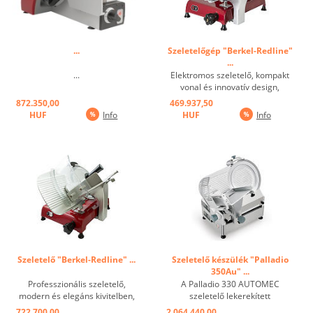
...
Szeletelőgép "Berkel-Redline"
...
...
Elektromos szeletelő, kompakt
vonal és innovatív design,
kiemelkedő teljesítmény a
872.350,00
469.937,50
professzionális felszerelésnek
HUF
Info
HUF
Info
köszönhetően, speciális
alumíniumötvözetből készült
szerkezet, professzionális profilú
krómozott ...
Szeletelő "Berkel-Redline" ...
Szeletelő készülék "Palladio
350Au" ...
Professzionális szeletelő,
A Palladio 330 AUTOMEC
modern és elegáns kivitelben,
szeletelő lekerekített
elegáns berendezéssel, amely
rozsdamentes acél aljzattal is
722.700,00
2.064.440,00