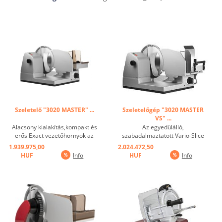
Szeletelő "3020 MASTER" ...
Szeletelőgép "3020 MASTER
VS" ...
Alacsony kialakítás,kompakt és
Az egyedülálló,
erős Exact vezetőhornyok az
szabadalmaztatott Vario-Slice
ütközőben, a kocsiban és a
csúszda garantálja a biztonságos
1.939.975,00
2.024.472,50
penge fedőlemezében Motor
és hatékony munkavégzést
HUF
Info
HUF
Info
dupla golyóscsapágyas
optimális ergonómiával. A kocsi
hajtóművel Hűvös felületek
egyszerűen V helyzetbe
léghűtő rendszerrel Zárt
forgatásával a szeletelendő
pengetakaró lemez Piezzo ...
anyag mindig a kocsi hátsó falán
...