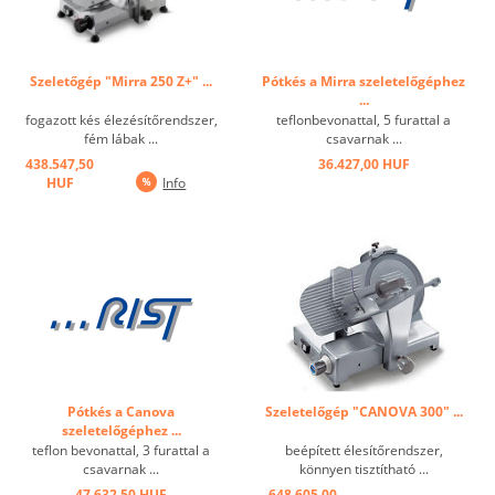
Szeletőgép "Mirra 250 Z+" ...
Pótkés a Mirra szeletelőgéphez
...
fogazott kés élezésítőrendszer,
teflonbevonattal, 5 furattal a
fém lábak ...
csavarnak ...
438.547,50
36.427,00 HUF
HUF
Info
Pótkés a Canova
Szeletelőgép "CANOVA 300" ...
szeletelőgéphez ...
teflon bevonattal, 3 furattal a
beépített élesítőrendszer,
csavarnak ...
könnyen tisztítható ...
47.632,50 HUF
648.605,00