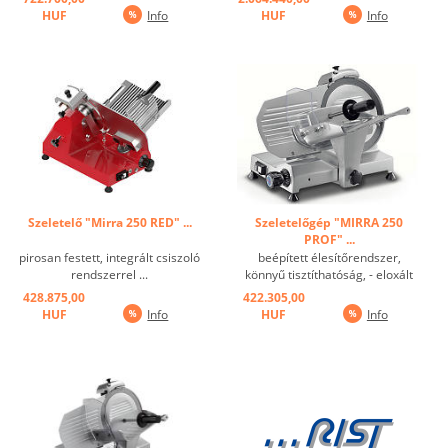
megkülönbözteti a
rendelkezik. Ezek az eszközök
HUF
Info
HUF
Info
legkülönfélébb tereket, puha és
vontató járművekkel működnek,
ívelt vonalakat, nagy tereket a
megbízható mechanikus
gyors és alapos tisztításhoz,
rendszerrel, összekötő rúddal. A
különleges ...
Palladio 330 AUTOMEC
szeletelõk ...
Szeletelő "Mirra 250 RED" ...
Szeletelőgép "MIRRA 250
PROF" ...
pirosan festett, integrált csiszoló
beépített élesítőrendszer,
rendszerrel ...
könnyű tisztíthatóság, - eloxált
alumíniumötvözet, edzett
428.875,00
422.305,00
kovácsolt acél kés, - 25°
HUF
Info
HUF
Info
késdőlésszögggel ...