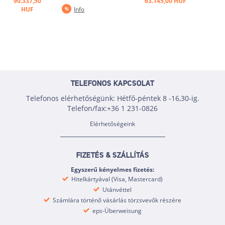
90.337,50
63.145,00 HUF
összecsukható a helytakarékos
összecsukható a helytakarékos
HUF
Info
tárolás érdekében, a morzsa
tárolás érdekében, a morzsa
tálca tisztán tartja a munkalapot.
tálca tisztán tartja a munkalapot.
...
...
TELEFONOS KAPCSOLAT
Telefonos elérhetőségünk: Hétfő-péntek 8 -16,30-ig.
Telefon/fax:+36 1 231-0826
Elérhetőségeink
FIZETÉS & SZÁLLÍTÁS
Egyszerű kényelmes fizetés:
Hitelkártyával (Visa, Mastercard)
Utánvéttel
Számlára történő vásárlás törzsvevők részére
eps-Überweisung