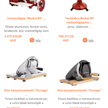
Szeletelőgép "Berkel B3" ...
Tartóláb a Berkel B3
szeletelőgéphez ...
Öntött alumínium, festett vörös,
piros, lakkozott ...
lendkerék, kézi szeletelőgép nem
melegszik túl az alacsony penge
3.375.520,00
766.317,50
fordulat sebesség miatt, ha a
HUF
Info
HUF
Info
zsíros terméket kell vágni. A kés
alakja homorú úgy működik, mint
egy borotvapenge, védi a ...
Kézi kenyérszeletelő "Vintage"
Kézi kenyérszeletelő "Vintage"
...
...
Finom beállítás a méretezéssel,
Finom beállítás a méretezéssel,
a szívó lábak biztosítják a
a szívó lábak biztosítják a
biztonságos állást, az alaplemez
biztonságos állást, az alaplemez