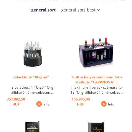
general.sort
Palackhűtő "Alegria" ...
Pultra helyezhető bemútató
italhűtő "CAVANOVA" ...
8 palackos, 4 ° C-20 ° C-ig
maximum 4 palack számára, 5-
állítható hőmérsékleten ...
18 °C-ig állítható hőmérséklet ...
357.882,50
106.945,00
HUF
Info
HUF
Info