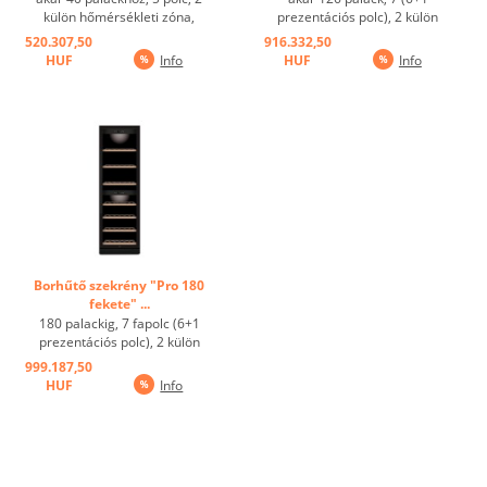
külön hőmérsékleti zóna,
prezentációs polc), 2 külön
egyedileg állítható fehér- és
hőmérsékleti zóna, egyénileg
520.307,50
916.332,50
vörösborhoz, elektronikusan
állítható fehér- és vörösborhoz,
HUF
Info
HUF
Info
állítható hőmérséklet 5 és 20 °C
elektronikusan állítható
között, WiFi Smart Control -
hőmérséklet 5-20 °C között, 2
kényelmes vezérlés szinte
ajtóval, WiFi Smart Control -
bárhonnan az ...
kényelmes ...
Borhűtő szekrény "Pro 180
fekete" ...
180 palackig, 7 fapolc (6+1
prezentációs polc), 2 külön
hőmérsékleti zóna, egyénileg
999.187,50
állítható fehér- és vörösborhoz,
HUF
Info
elektronikusan állítható
hőmérséklet 5-20 °C között, 2
ajtóval, WiFi Smart Control -
kényelmes ...