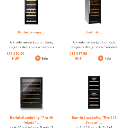
Borhűtő_copy ...
Borhűtő ...
A kiváló minőségű borhűtő,
A kiváló minőségű borhűtő,
elegáns design és a csendes
elegáns design és a csendes
kompresszor a bárban és az
kompresszor a bárban és az
355.510,00
415.917,50
éttermekben használható. A két
éttermekben használható. A két
HUF
Info
HUF
Info
külön beállítható hőmérsékleti
külön beállítható hőmérsékleti
zóna és az UV szűrővel ellátott
zóna és az UV szűrővel ellátott
üveg garantálja a fehér és ...
üveg garantálja a fehér és ...
Borhűtő szekrény "Pro 40
Borhűtő szekrény "Pro 126
fekete" ...
fekete" ...
akár 40 palackhoz, 5 polc, 2
akár 126 palack, 7 (6+1