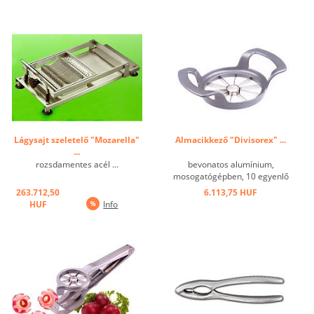
Lágysajt szeletelő "Mozarella"
Almacikkező "Divisorex" ...
...
rozsdamentes acél ...
bevonatos alumínium,
mosogatógépben, 10 egyenlő
részere vágja,egy művetben a
263.712,50
6.113,75 HUF
magház eltávolításával. ...
HUF
Info