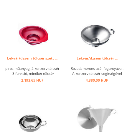
Lekvár/dzsem tölcsér szett ...
Lekvár/dzsem tölcsér ...
piros műanyag, 2 konzerv tölcsér
Rozsdamentes acél fogantyúval.
- 3 funkció, mindkét tölcsér
A konzerv tölcsér segítségével
külön-külön is használható, vagy
legalább 4 cm átmérőjű
2.193,65 HUF
4.380,00 HUF
összekapcsolva. Két különböző
nyílásokkal rendelkező konzerv /
méretű konzerv tölcsér
tároló edényeket, palackokat
segítségével tökéletesen
vagy kannákat megtisztíthat és
felkészült a legalább 4,2 cm ...
gyorsan kitölthet. Alkalmas
folyékony, ...