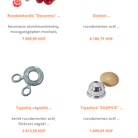
Retekdekoráló "Decoretto" ...
Diótörő ...
bevonatos alumíniumöntvény,
rozsdamentes acél ...
mosogatógépben mosható,
fogazott késsel a citrusfélékhez
7.008,00 HUF
6.186,75 HUF
...
Tojáshéj vágóolló ...
Tojásfúró "EGGPICK" ...
kerek rozsdamentes acél,
rozsdamentes acél ...
fűrészes vágóél ...
3.613,50 HUF
1.609,65 HUF