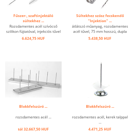
Fűszer-, szaftinjektáló
Sültekhez szósz fecskendő
sültekhez ...
"Injektion" ...
Rozsdamentes acél szívócső
átlátszó műanyag, rozsdamentes
szilikon fújtatóval, injekciós tűvel
acél tűvel, 75 mm hosszú, dupla
és tisztítókefével a sült ételek
aljzat ...
6.624,75 HUF
5.438,50 HUF
finomításához. Öntse le a sült
külsejét a kiváló minőségű
pörkölőlével, hogy a hús lédús
maradjon. Az ...
Blokkfelszúró ...
Blokkfelszúró ...
rozsdamentes acél ...
rozsdamentes acél, kerek talppal
...
tól 32.667,50 HUF
4.471,25 HUF