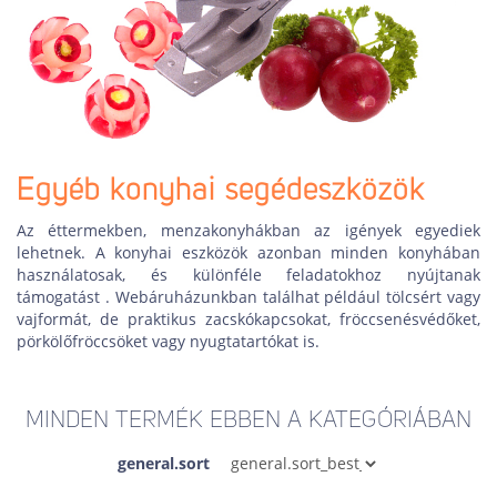
Egyéb konyhai segédeszközök
Az éttermekben, menzakonyhákban az igények egyediek
lehetnek. A konyhai eszközök azonban minden konyhában
használatosak, és különféle feladatokhoz nyújtanak
támogatást . Webáruházunkban találhat például tölcsért vagy
vajformát, de praktikus zacskókapcsokat, fröccsenésvédőket,
pörkölőfröccsöket vagy nyugtatartókat is.
MINDEN TERMÉK EBBEN A KATEGÓRIÁBAN
general.sort