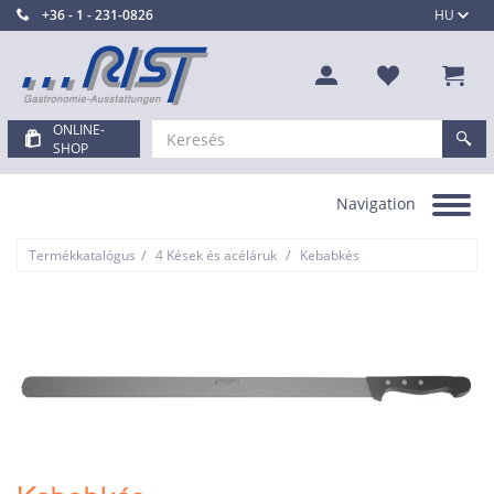
+36 - 1 - 231-0826
HU
ONLINE-
SHOP
Navigation
Toggle
navigation
/
/
Termékkatalógus
4 Kések és acéláruk
Kebabkés