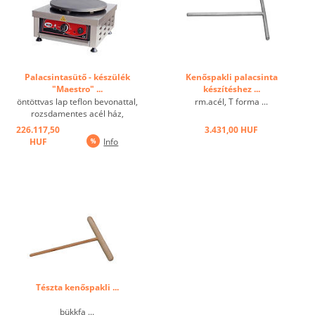
Palacsintasütő - készülék
Kenőspakli palacsinta
"Maestro" ...
készítéshez ...
öntöttvas lap teflon bevonattal,
rm.acél, T forma ...
rozsdamentes acél ház,
termosztát, rozsdamentes acél
226.117,50
3.431,00 HUF
külső burkolat, sütőlap átmérője
HUF
Info
40 cm, incl 1 spaki fából + fiók ...
Tészta kenőspakli ...
bükkfa ...