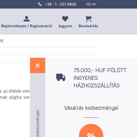
+36 - 1 - 231-0826
HU
Bejelentkezés / Regisztráció
Jegyzet
Bevásárlás
NK
%
75.000,- HUF FÖLÖTT
INGYENES
HÁZHOZSZÁLLÍTÁS
ja az ételek vonzó bemutatásához. Akár négyzet,
ásnak aligha van határa. A számos fehér modell
Vásárlás kedvezményei
Vásárlás kedvezményei
Vásárlás kedvezményei
%