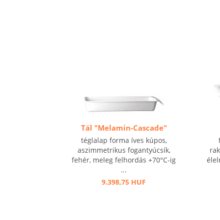
Tál "Melamin-Cascade"
téglalap forma íves kúpos,
aszimmetrikus fogantyúcsík,
rak
fehér, meleg felhordás +70°C-ig
élel
...
9.398,75 HUF