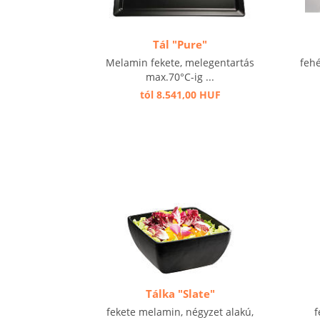
Tál "Pure"
Melamin fekete, melegentartás
fehé
max.70°C-ig ...
tól 8.541,00 HUF
Tálka "Slate"
fekete melamin, négyzet alakú,
f