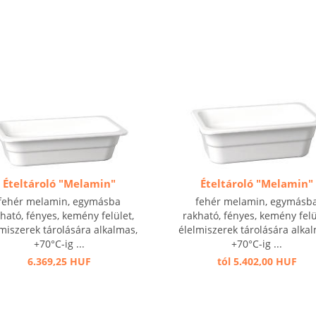
Ételtároló "Melamin"
Ételtároló "Melamin"
fehér melamin, egymásba
fehér melamin, egymásb
ható, fényes, kemény felület,
rakható, fényes, kemény felü
miszerek tárolására alkalmas,
élelmiszerek tárolására alka
+70°C-ig ...
+70°C-ig ...
6.369,25 HUF
tól 5.402,00 HUF