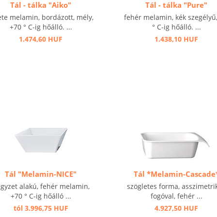
Tál - tálka "Aiko"
Tál - tálka "Pure"
ete melamin, bordázott, mély,
fehér melamin, kék szegélyű
+70 ° C-ig hőálló. ...
° C-ig hőálló. ...
1.474,60 HUF
1.438,10 HUF
Tál "Melamin-NICE"
Tál *Melamin-Cascade
gyzet alakú, fehér melamin,
szögletes forma, asszimetri
+70 ° C-ig hőálló ...
fogóval, fehér ...
tól 3.996,75 HUF
4.927,50 HUF