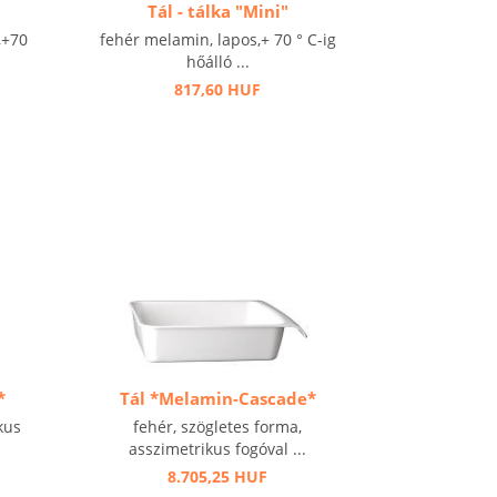
Tál - tálka "Mini"
,+70
fehér melamin, lapos,+ 70 ° C-ig
hőálló ...
817,60 HUF
*
Tál *Melamin-Cascade*
kus
fehér, szögletes forma,
asszimetrikus fogóval ...
8.705,25 HUF