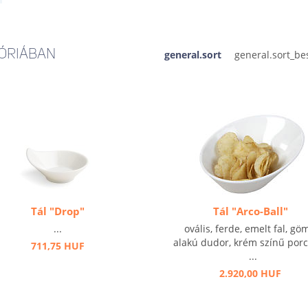
ÓRIÁBAN
general.sort
Tál "Drop"
Tál "Arco-Ball"
...
ovális, ferde, emelt fal, gö
alakú dudor, krém színű por
711,75 HUF
...
2.920,00 HUF