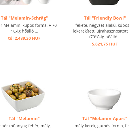
Tál "Melamin-Schräg"
Tál "Friendly Bowl"
r Melamin, kúpos forma, + 70
fekete, négyzet alakú, kúpo
° C-ig hőálló ...
lekerekített, újrahasznosított
+70°C-ig hőálló ...
tól 2.489,30 HUF
5.821,75 HUF
Tál "Melamin"
Tál "Melamin-Apart"
ehér műanyag fehér, mély,
mély kerek, gumós forma, f