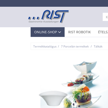
ONLINE-SHOP
RIST ROBOTIK
ÉTELS
/
/
Termékkatalógus
7 Porcelán termékek
Tálkák