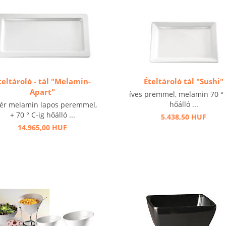
teltároló - tál "Melamin-
Ételtároló tál "Sushi"
Apart"
íves premmel, melamin 70 ° 
hőálló ...
ér melamin lapos peremmel,
+ 70 ° C-ig hőálló ...
5.438,50 HUF
14.965,00 HUF