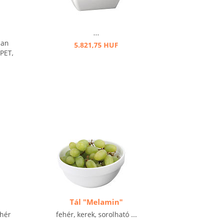
...
san
5.821,75 HUF
 PET,
Tál "Melamin"
ehér
fehér, kerek, sorolható ...