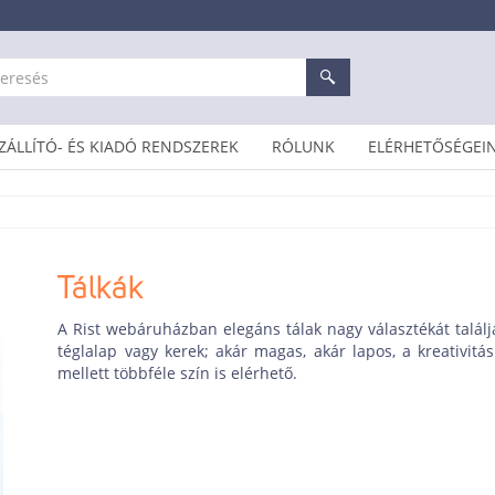
ZÁLLÍTÓ- ÉS KIADÓ RENDSZEREK
RÓLUNK
ELÉRHETŐSÉGEI
Tálkák
A Rist webáruházban elegáns tálak nagy választékát talál
téglalap vagy kerek; akár magas, akár lapos, a kreativit
mellett többféle szín is elérhető.