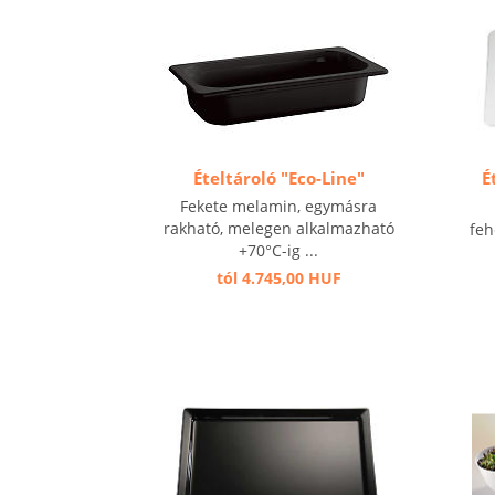
Ételtároló "Eco-Line"
É
Fekete melamin, egymásra
rakható, melegen alkalmazható
feh
+70°C-ig ...
tól 4.745,00 HUF