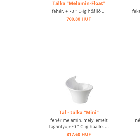
Tálka "Melamin-Float"
fehér, + 70 ° C-ig hőálló ...
fek
700,80 HUF
Tál - tálka "Mini"
fehér melamin, mély, emelt
né
fogantyú,+70 ° C-ig hőálló. ...
817,60 HUF