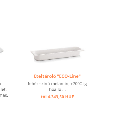
Ételtároló "ECO-Line"
a
fehér színű melamin, +70°C-ig
let,
hőálló ...
lmas,
tól 4.343,50 HUF