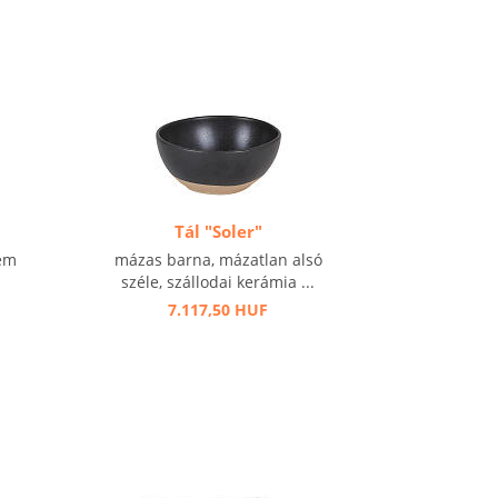
Tál "Soler"
rém
mázas barna, mázatlan alsó
széle, szállodai kerámia ...
7.117,50 HUF