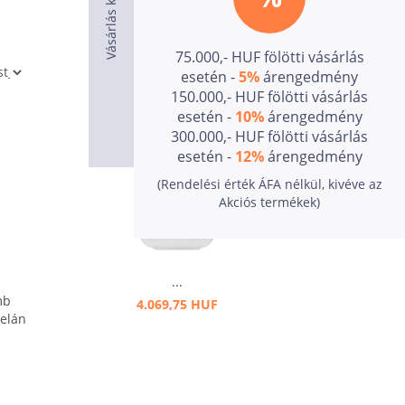
75.000,- HUF fölötti vásárlás
esetén -
5%
árengedmény
150.000,- HUF fölötti vásárlás
esetén -
10%
árengedmény
300.000,- HUF fölötti vásárlás
esetén -
12%
árengedmény
(Rendelési érték ÁFA nélkül, kivéve az
Akciós termékek)
...
mb
4.069,75 HUF
celán