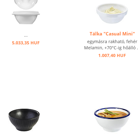
Tálka "Casual Mini"
...
egymásra rakható, fehér
5.033,35 HUF
Melamin, +70°C-ig hőálló .
1.007,40 HUF