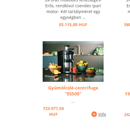
Erős, rendkívül csendes ipari
E
motor- Két tartályméret egy
m
egységben ...
55.115,00 HUF
58
Gyűmölcslé-centrifuga
"ES500"
19
...
723.977,50
HUF
Info
24