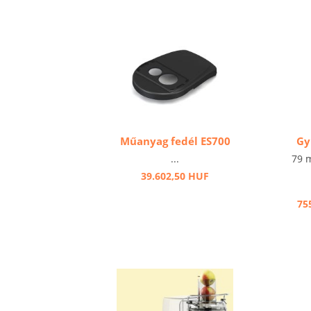
Műanyag fedél ES700
Gy
...
79 m
39.602,50 HUF
75