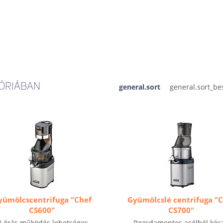
ÓRIÁBAN
general.sort
yümölcscentrifuga "Chef
Gyümölcslé centrifuga "
CS600"
CS700"
4 órás működés lehetséges-
- Rozsdamentes acélból kész