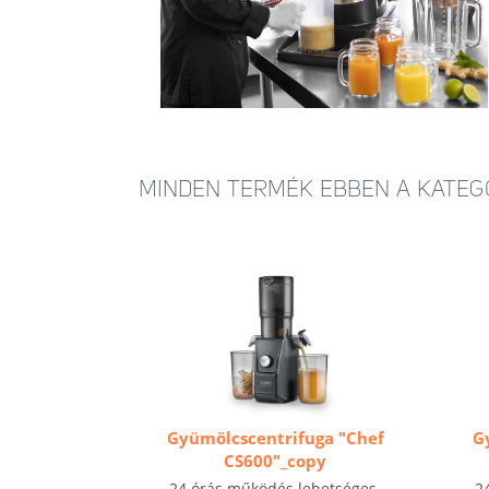
MINDEN TERMÉK EBBEN A KATEG
Gyümölcscentrifuga "Chef
G
CS600"_copy
24 órás működés lehetséges-
2