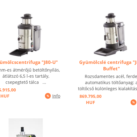
ümölcscentrifuga "J80-U"
Gyümölcslé centrifuga "J
Buffet"
m-es átmérőjű betöltőnyílás,
átlátszó 6,5 l-es tartály,
Rozsdamentes acél, ferde
csepegtető tálca ...
automatikus töltőanyag: 
töltőcső különleges kialakítás
5.915,00
HUF
Info
869.795,00
HUF