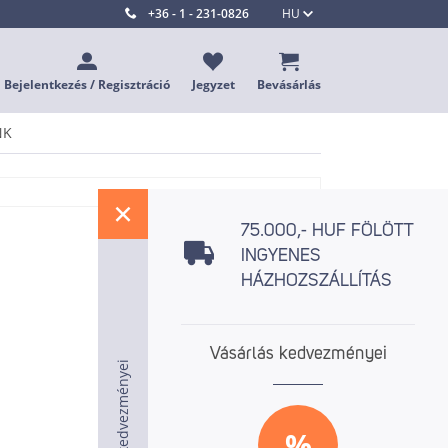
+36 - 1 - 231-0826
HU
Bejelentkezés / Regisztráció
Jegyzet
Bevásárlás
NK
%
75.000,- HUF FÖLÖTT
INGYENES
HÁZHOZSZÁLLÍTÁS
Vásárlás kedvezményei
Vásárlás kedvezményei
Vásárlás kedvezményei
%