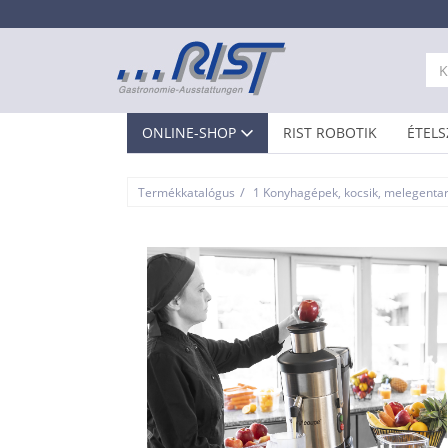
ONLINE-SHOP
RIST ROBOTIK
ÉTELS
/
Termékkatalógus
1 Konyhagépek, kocsik, melegenta