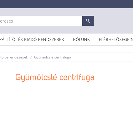
ZÁLLÍTÓ- ÉS KIADÓ RENDSZEREK
RÓLUNK
ELÉRHETŐSÉGEI
/
rtó berendezések
Gyümölcslé centrifuga
Gyümölcslé centrifuga