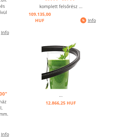
dés
komplett felsőrész ...
ívül
109.135,00
HUF
Info
Info
00"
...
ház
12.866,25 HUF
l,
 mm.
Info