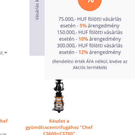
75.000,- HUF fölötti vásárlás
esetén -
5%
árengedmény
150.000,- HUF fölötti vásárlás
esetén -
10%
árengedmény
300.000,- HUF fölötti vásárlás
esetén -
12%
árengedmény
(Rendelési érték ÁFA nélkül, kivéve az
Akciós termékek)
Chef
Készlet a
gyümölcscentrifugához "Chef
CS600+CS700"
ült