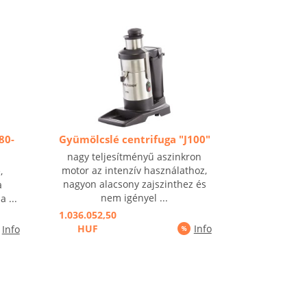
80-
Gyümölcslé centrifuga "J100"
nagy teljesítményű aszinkron
motor az intenzív használathoz,
,
nagyon alacsony zajszinthez és
a
nem igényel ...
a ...
1.036.052,50
HUF
Info
Info