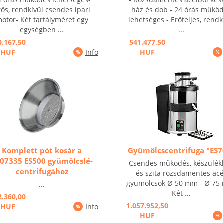
rős, rendkívül csendes ipari
ház és dob - 24 órás műkö
otor- Két tartályméret egy
lehetséges - Erőteljes, rendk
egységben ...
...
0.167,50
541.477,50
HUF
Info
HUF
Komplett pót kosár a
Gyümölcscentrifuga "ES7
07335 ES500 gyümölcslé-
Csendes működés, készülék
centrifugához
és szita rozsdamentes acé
gyümölcsök Ø 50 mm - Ø 75
...
Két ...
2.360,00
1.057.952,50
HUF
Info
HUF