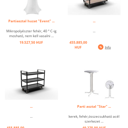
Partiasztal huzat "Event" ...
...
Mikropolyészter fehér, 40 ° C-ig
...
mosható, nem kell vasalni ...
19.527,50 HUF
455.885,00
HUF
Info
...
Parti asztal "Star" ...
...
kerek, fehér,összecsukható acél
szerkezet ...
455.885,00
49.275,00 HUF