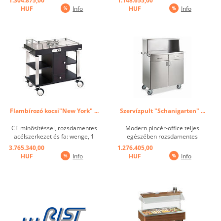
1.304.875,00
1.148.655,00
HUF
Info
HUF
Info
Flambírozó kocsi"New York" ...
Szervízpult "Schanigarten" ...
CE minősítéssel, rozsdamentes
Modern pincér-office teljes
acélszerkezet és fa: wenge, 1
egészében rozsdamentes
főzőlap butángáz ...
acélból. Pult, két fiók, két ajtó és
3.765.340,00
1.276.405,00
praktikus tolókar. 4 db 125 mm-
HUF
Info
HUF
Info
es kerék, ebből 2 fékkel. ...