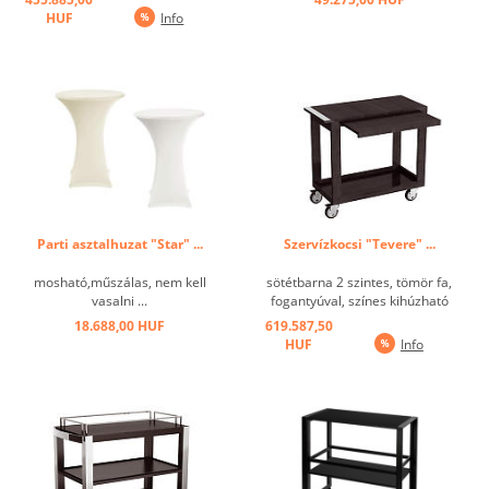
HUF
Info
Parti asztalhuzat "Star" ...
Szervízkocsi "Tevere" ...
mosható,műszálas, nem kell
sötétbarna 2 szintes, tömör fa,
vasalni ...
fogantyúval, színes kihúzható
polccal ...
18.688,00 HUF
619.587,50
HUF
Info