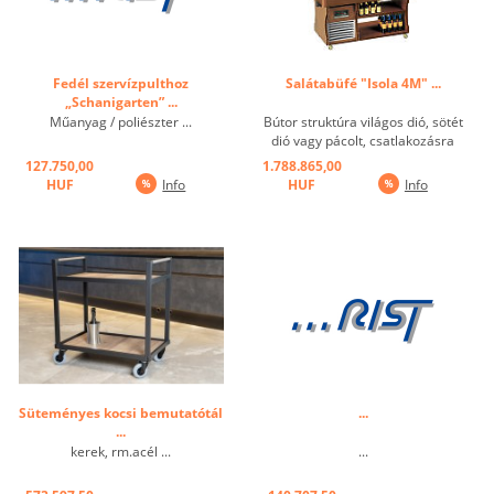
Fedél szervízpulthoz
Salátabüfé "Isola 4M" ...
„Schanigarten” ...
Műanyag / poliészter ...
Bútor struktúra világos dió, sötét
dió vagy pácolt, csatlakozásra
készen, statikus, hőmérséklet-
127.750,00
1.788.865,00
tartomány: + 4 ° / + 10 ° C,
HUF
Info
HUF
Info
elektronikus vezérlés, digitális
kijelző, plexi tüsszentés védő, a
mobil, világítás, 4 x ...
Süteményes kocsi bemutatótál
...
...
kerek, rm.acél ...
...