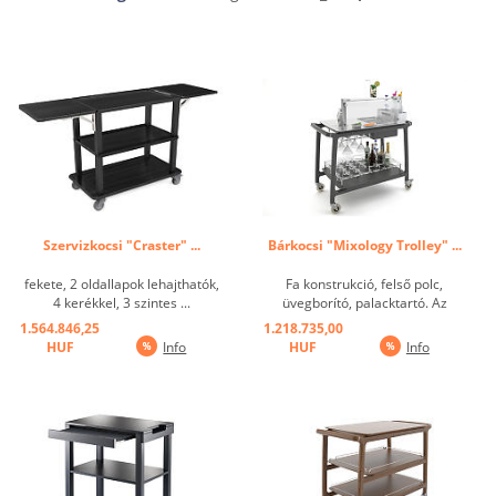
Szervizkocsi "Craster" ...
Bárkocsi "Mixology Trolley" ...
fekete, 2 oldallapok lehajthatók,
Fa konstrukció, felső polc,
4 kerékkel, 3 szintes ...
üvegborító, palacktartó. Az
ARIANNA vonal a megfelelő
1.564.846,25
1.218.735,00
megoldás a látványos és elegáns
HUF
Info
HUF
Info
kiszolgáláshoz. Az alapvető
vonalakkal ez a kocsi mind a
klasszikus, mind a modern
terekben használhatóak. ...