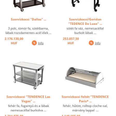
Szervízkocsi "Dallas" ...
Szervizkocsi/Geridon
"TEDENCE De Luxe" ...
3 polc, tömör fa, sötétbarna,
sötét fa váz, nemesacéllal
lábak rozsdamentes acél élek ...
burkolt lábak ...
2.176.130,00
253.857,50
HUF
Info
HUF
Info
Szervizkocsi "TENDENCE Las
Szervízkocsi feltét "TENDENCE
Vegas" ...
Paris* ...
fehér fa, fogantyú és a lábak
fehér, hűtött, rolltop cloche-sal,
nemesacéllal burkolva ...
márvány lappal ...