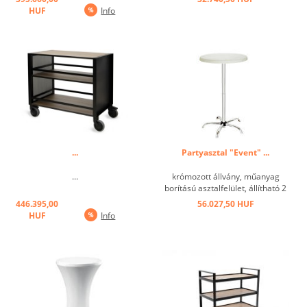
HUF
Info
...
Partyasztal "Event" ...
...
krómozott állvány, műanyag
borítású asztalfelület, állítható 2
magasság: 68 és 117 cm,
446.395,00
56.027,50 HUF
egyszerűen felépíthető, könnyen
HUF
Info
szállítható és helytakarékosan
tárolható ...