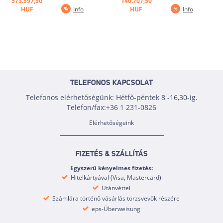
573.597,50
140.707,50
HUF
Info
HUF
Info
TELEFONOS KAPCSOLAT
Telefonos elérhetőségünk: Hétfő-péntek 8 -16,30-ig.
Telefon/fax:+36 1 231-0826
Elérhetőségeink
FIZETÉS & SZÁLLÍTÁS
Egyszerű kényelmes fizetés:
Hitelkártyával (Visa, Mastercard)
Utánvéttel
Számlára történő vásárlás törzsvevők részére
eps-Überweisung