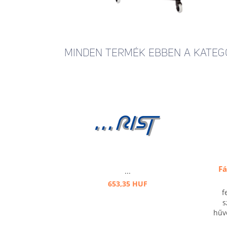
MINDEN TERMÉK EBBEN A KATEG
Fá
...
653,35 HUF
f
s
hűvö