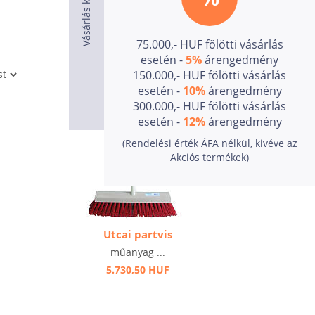
75.000,- HUF fölötti vásárlás
esetén -
5%
árengedmény
150.000,- HUF fölötti vásárlás
esetén -
10%
árengedmény
300.000,- HUF fölötti vásárlás
esetén -
12%
árengedmény
(Rendelési érték ÁFA nélkül, kivéve az
Akciós termékek)
Utcai partvis
műanyag ...
5.730,50 HUF