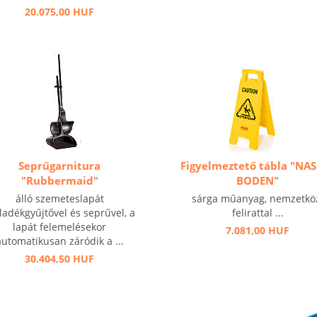
20.075,00 HUF
Seprűgarnitura
Figyelmeztető tábla "NA
"Rubbermaid"
BODEN"
álló szemeteslapát
sárga műanyag, nemzetkö
ladékgyűjtővel és seprűvel, a
felirattal ...
lapát felemelésekor
7.081,00 HUF
automatikusan záródik a ...
30.404,50 HUF