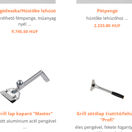
gódeszka/Hústőke lehúzó
Pótpenge
erélhető fémpenge, műanyag
hústőke lehúzóhoz ...
nyél ...
2.233,80 HUF
9.745,50 HUF
rill lap kaparó "Master"
Grill sütőlap tisztító/leh
"Profi"
ött alumínium acél pengével
...
éles pengével, fekete foganty