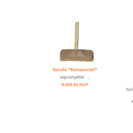
Súroló *Reiswurzel*
seprűnyéllel ...
8.650,50 HUF
hul