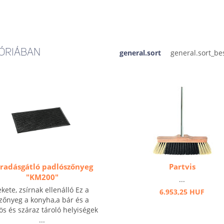
ÓRIÁBAN
general.sort
radásgátló padlószőnyeg
Partvis
"KM200"
...
ekete, zsírnak ellenálló Ez a
6.953,25 HUF
zőnyeg a konyha,a bár és a
s és száraz tároló helyiségek
...