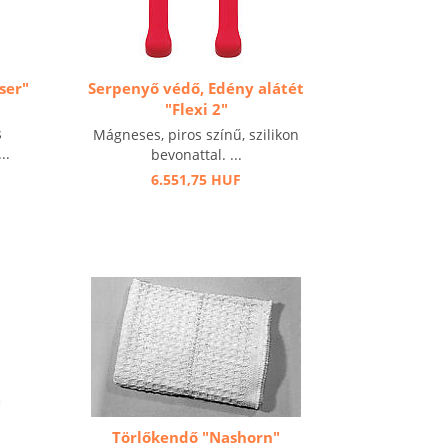
ser"
Serpenyő védő, Edény alátét
"Flexi 2"
s
Mágneses, piros színű, szilikon
..
bevonattal. ...
6.551,75 HUF
Törlőkendő "Nashorn"