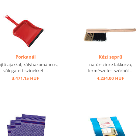
Porkanál
Kézi seprű
jtő ajakkal, kályhazománcos,
natúrszínre lakkozva,
válogatott színekkel ...
természetes szőrből ...
3.471,15 HUF
4.234,00 HUF