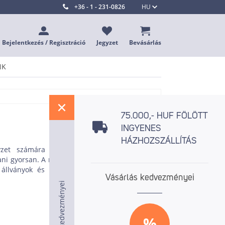
+36 - 1 - 231-0826
HU
Bejelentkezés / Regisztráció
Jegyzet
Bevásárlás
NK
%
75.000,- HUF FÖLÖTT
INGYENES
HÁZHOZSZÁLLÍTÁS
zet számára egyaránt. A megfelelő tisztító
ani gyorsan. A mi online boltunkban is található
llványok és speciális tisztító paszták ezüst,
Vásárlás kedvezményei
Vásárlás kedvezményei
Vásárlás kedvezményei
%