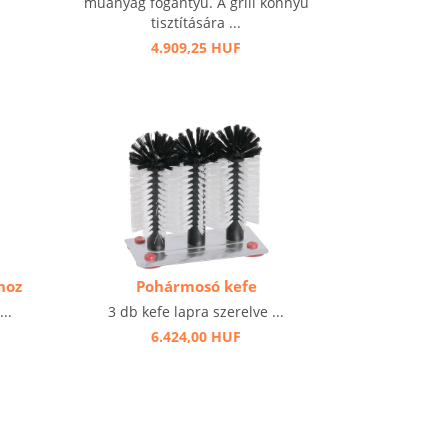
műanyag fogantyú. A grill könnyű
tisztítására ...
4.909,25 HUF
hoz
Pohármosó kefe
..
3 db kefe lapra szerelve ...
6.424,00 HUF