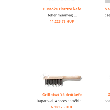
Hústőke tisztító kefe
Vá
fehér műanyag ...
cs
11.223,75 HUF
Grill tisztító drótkefe
G
kaparóval, 4 soros sörtékkel ...
önt
6.989,75 HUF