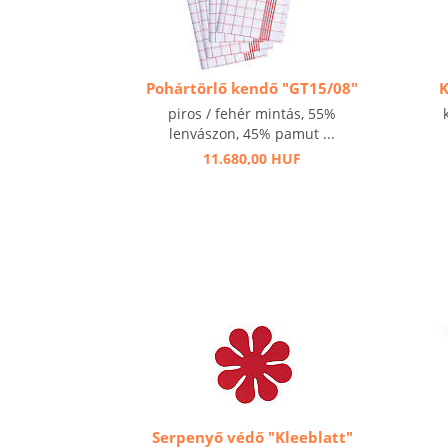
Pohártörlő kendő "GT15/08"
K
piros / fehér mintás, 55%
lenvászon, 45% pamut ...
11.680,00 HUF
Serpenyő védő "Kleeblatt"