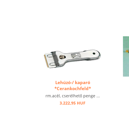
Lehúzó-/ kaparó
*Cerankochfeld*
rm.acél, cserélhető penge ...
3.222,95 HUF