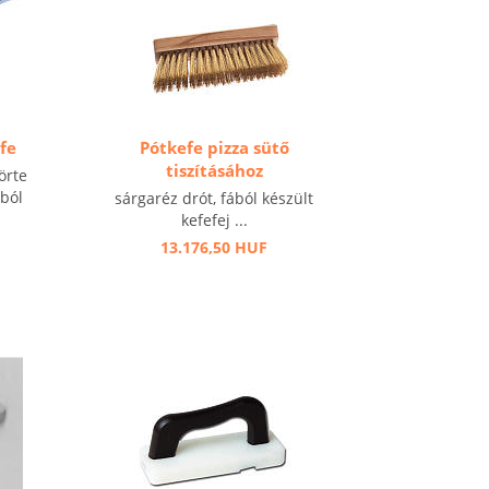
fe
Pótkefe pizza sütő
tiszításához
örte
ból
sárgaréz drót, fából készült
kefefej ...
13.176,50 HUF