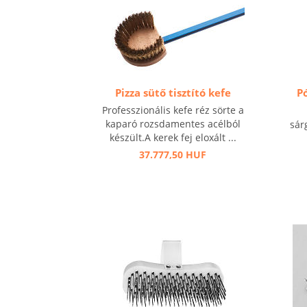
Pizza sütő tisztító kefe
Pó
Professzionális kefe réz sörte a
kaparó rozsdamentes acélból
sár
készült.A kerek fej eloxált ...
37.777,50 HUF