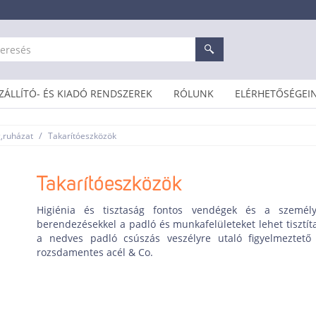
ZÁLLÍTÓ- ÉS KIADÓ RENDSZEREK
RÓLUNK
ELÉRHETŐSÉGEI
/
g,ruházat
Takarítóeszközök
Takarítóeszközök
Higiénia és tisztaság fontos vendégek és a személy
berendezésekkel a padló és munkafelületeket lehet tisztít
a nedves padló csúszás veszélyre utaló figyelmeztető á
rozsdamentes acél & Co.