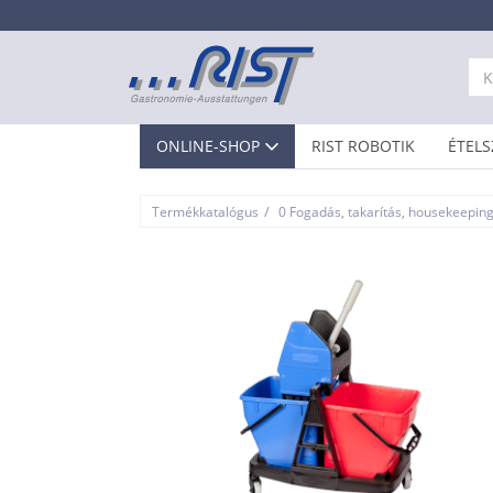
ONLINE-SHOP
RIST ROBOTIK
ÉTELS
/
Termékkatalógus
0 Fogadás, takarítás, housekeepin