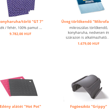
onyharuha/törlő "GT 7"
Üveg törlőkendő "Mikrofa
kék / fehér, 100% pamut ...
mikroszálas törlőkendő,
konyharuha, nedvesen é
9.782,00 HUF
szárazon is alkalmazható. .
1.679,00 HUF
Edény alátét "Hot Pot"
Fogóeszköz "Grippy"