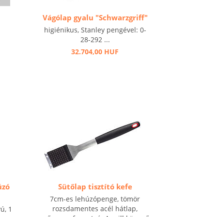
Vágólap gyalu "Schwarzgriff"
higiénikus, Stanley pengével: 0-
28-292 ...
32.704,00 HUF
úzó
Sütőlap tisztító kefe
7cm-es lehúzópenge, tömör
rozsdamentes acél hátlap,
ú, 1