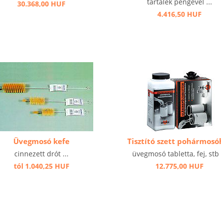
tartalék pengével ...
30.368,00 HUF
4.416,50 HUF
Üvegmosó kefe
Tisztító szett pohármosó
cinnezett drót ...
üvegmosó tabletta, fej, stb .
tól 1.040,25 HUF
12.775,00 HUF