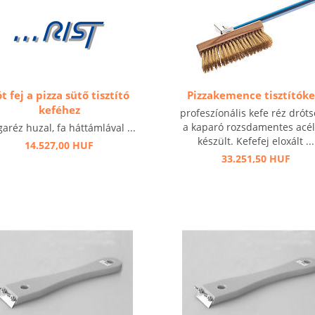
t fej a pizza sütő tisztító
Pizzakemence tisztítóke
keféhez
profeszíonális kefe réz dróts
a kaparó rozsdamentes acél
garéz huzal, fa háttámlával ...
készült. Kefefej eloxált ...
14.527,00 HUF
33.251,50 HUF