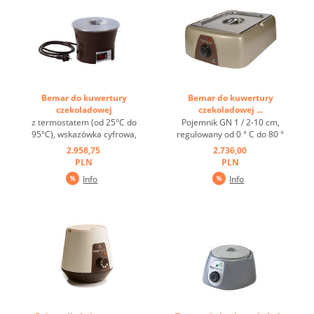
Bemar do kuwertury
Bemar do kuwertury
czekoladowej
czekoladowej ...
"CALORIBAC" ...
z termostatem (od 25°C do
Pojemnik GN 1 / 2-10 cm,
95°C), wskazówka cyfrowa,
regulowany od 0 ° C do 80 °
do temperowania
C, idealny do temperowania
2.958,75
2.736,00
czekolady, również do
czekolady i kremówki GN 1 /
PLN
PLN
utrzymywania w cieple
2-10 CM, 6 L, 230 V, 130 W.
Info
Info
sosów ...
...