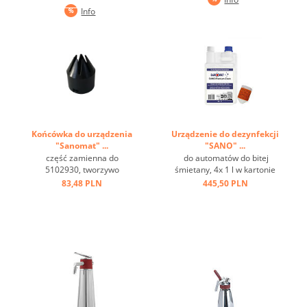
Info
Końcówka do urządzenia
Urządzenie do dezynfekcji
"Sanomat" ...
"SANO" ...
część zamienna do
do automatów do bitej
5102930, tworzywo
śmietany, 4x 1 l w kartonie
sztuczne czarne, 3,⅔,8 mm
...
83,48 PLN
445,50 PLN
...