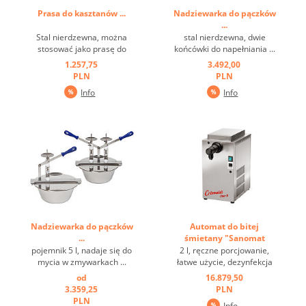
Prasa do kasztanów ...
Nadziewarka do pączków
...
Stal nierdzewna, można
stal nierdzewna, dwie
stosować jako prasę do
końcówki do napełniania ...
spaghetti ...
1.257,75
3.492,00
PLN
PLN
Info
Info
Nadziewarka do pączków
Automat do bitej
...
śmietany "Sanomat
Cremaldi Uno S" ...
pojemnik 5 l, nadaje się do
2 l, ręczne porcjowanie,
mycia w zmywarkach ...
łatwe użycie, dezynfekcja
poprzez płukanie, wymaga
od
16.879,50
mało miejsca, wytwarza
3.359,25
PLN
stabilną i obfitą pianę ...
PLN
Info