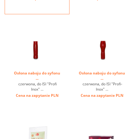
aluminium. Do robienia
lekkich espumas,
przekąsek, gorących i
zimnych sosów oraz
spienionych zup
śmietanowych, a także bitej
śmietany i deserów, można
go ...
Osłona naboju do syfonu
Osłona naboju do syfonu
...
...
czerwona, do ISI "Profi
czerwona, do ISI "Profi-
Inox" ...
Inox" ...
Cena na zapytanie
PLN
Cena na zapytanie
PLN