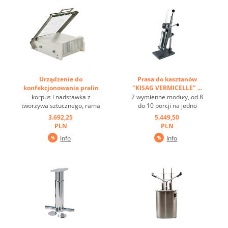
Urządzenie do
Prasa do kasztanów
konfekcjonowania pralin
"KISAG VERMICELLE" ...
"MINI" ...
korpus i nadstawka z
2 wymienne moduły, od 8
tworzywa sztucznego, rama
do 10 porcji na jedno
i druty tnące ze stali
napełnienie ...
3.692,25
5.449,50
nierdzewnej, odległość
PLN
PLN
drutó 22 mm ...
Info
Info