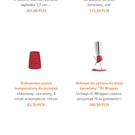
wylewka 3,5 cm ...
śmietany, stal
nierdzewna/silikon, 4 części
261,00 PLN
112,50 PLN
w komplecie, do
aromatyzowania zawartości
butelki ...
Ochraniacz przed
Uchwyt do syfonu do bitej
temperaturą do butelek
śmietany "ISI Wipper
na bitą śmietanę ...
Holder" ...
silikonowy, czerwony, 3
Uchwyt iSi Whipper zawsze
sztuki w komplecie, chroni
utrzymuje iSi w gotowości i
dłonie przed temperaturą ...
zapewnia szybką i łatwą
83,70 PLN
265,50 PLN
obsługę. Wstrząsanie
między aplikacjami nie jest
wymagane, uchwyt iSi
Whipper jest przeznaczony
do: iSi Gourmet Whip, iSi
Thermo Whip ...