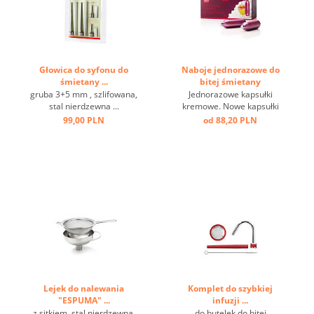
Głowica do syfonu do
Naboje jednorazowe do
śmietany ...
bitej śmietany
"Professional" ...
gruba 3+5 mm , szlifowana,
Jednorazowe kapsułki
stal nierdzewna ...
kremowe. Nowe kapsułki
zawierają 8,4 g czystego
99,00 PLN
od 88,20 PLN
N2O i ...
Lejek do nalewania
Komplet do szybkiej
"ESPUMA" ...
infuzji ...
z sitkiem, stal nierdzewna,
do butelek do bitej