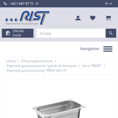
+43 1 667 97 71 - 0
PL
ONLINE-
SHOP
Navigation
Toggle
navigation
/
/
oferta
3 Przyrządy kuchenne
/
/
Pojemniki gastronomiczne / garnki do bemarów
Seria "PROFI"
Pojemnik gastronomiczny "PROFI GN 1/3"