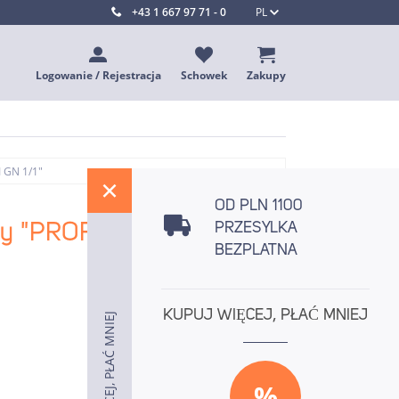
+43 1 667 97 71 - 0
PL
Logowanie / Rejestracja
Schowek
Zakupy
 GN 1/1"
%
OD PLN 1100
y "PROFI GN 1/1"
PRZESYLKA
BEZPLATNA
KUPUJ WIĘCEJ, PŁAĆ MNIEJ
KUPUJ WIĘCEJ, PŁAĆ MNIEJ
KUPUJ WIĘCEJ, PŁAĆ MNIEJ
%