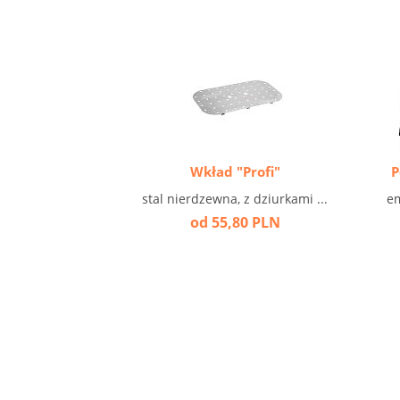
Wkład "Profi"
P
stal nierdzewna, z dziurkami ...
em
od 55,80 PLN