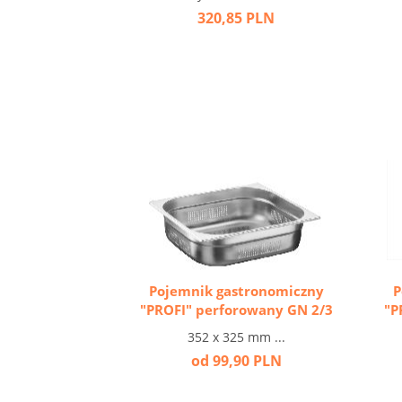
320,85 PLN
Pojemnik gastronomiczny
P
"PROFI" perforowany GN 2/3
"P
352 x 325 mm ...
od 99,90 PLN