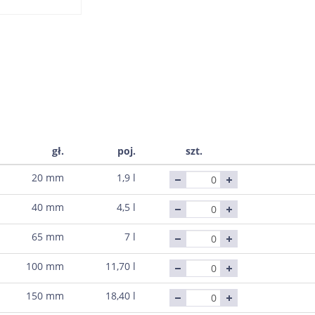
gł.
poj.
szt.
20 mm
1,9 l
40 mm
4,5 l
65 mm
7 l
100 mm
11,70 l
150 mm
18,40 l