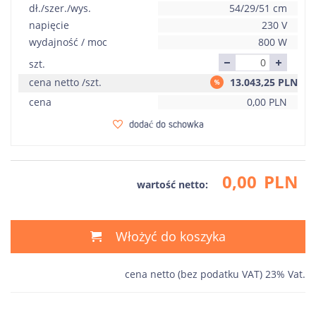
dł./szer./wys.
54/29/51 cm
napięcie
230 V
wydajność / moc
800 W
szt.
cena netto /szt.
13.043,25
PLN
cena
0,00
PLN
dodać do schowka
0,00
PLN
wartość netto:
Włożyć do koszyka
cena netto (bez podatku VAT) 23% Vat.