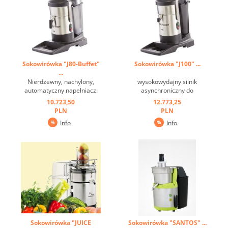
Sokowirówka "J80-Buffet"
Sokowirówka "J100" ...
...
Nierdzewny, nachylony,
wysokowydajny silnik
automatyczny napełniacz:
asynchroniczny do
specjalna konstrukcja rurki
intensywnego użytkowania,
10.723,50
12.773,25
wlewu. Oznacza to, że duże
bardzo niski poziom hałasu i
PLN
PLN
ilości soku można
brak ciśnienia - owoce i
Info
Info
przygotować szybko i łatwo!
warzywa są automatycznie
Jedzenie nie nagrzewa się,
wciskane na tarczę cierną,
składniki odżywcze i
duży lejek, duży pojemnik,
przeciwutleniacze nie są ...
łatwe do czyszczenia. ...
Sokowirówka "JUICE
Sokowirówka "SANTOS" ...