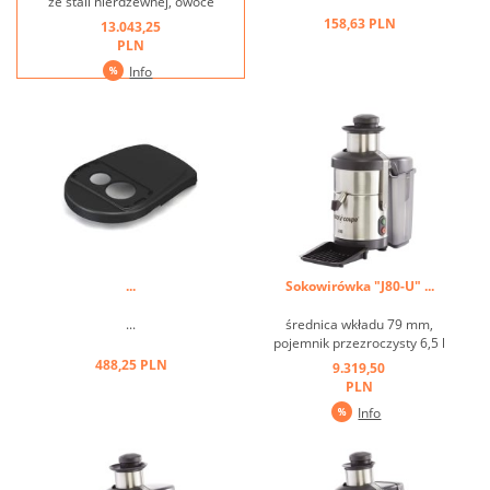
ze stali nierdzewnej, owoce
od Ø 50 mm do Ø 75 mm.
158,63 PLN
13.043,25
Dwa litry soku w zaledwie
PLN
minutę, ponad 10 kg
Info
owoców i warzyw dziennie.
Serwis non-stop • Szybkie i
łatwe czyszczenie • Prosty
montaż, pojemnik na ...
...
Sokowirówka "J80-U" ...
...
średnica wkładu 79 mm,
pojemnik przezroczysty 6,5 l
...
488,25 PLN
9.319,50
PLN
Info