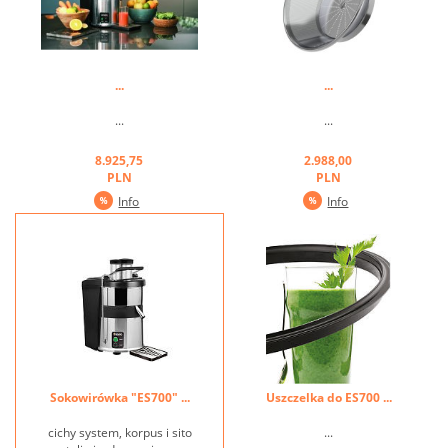
...
...
...
...
8.925,75
2.988,00
PLN
PLN
Info
Info
Sokowirówka "ES700" ...
Uszczelka do ES700 ...
cichy system, korpus i sito
...