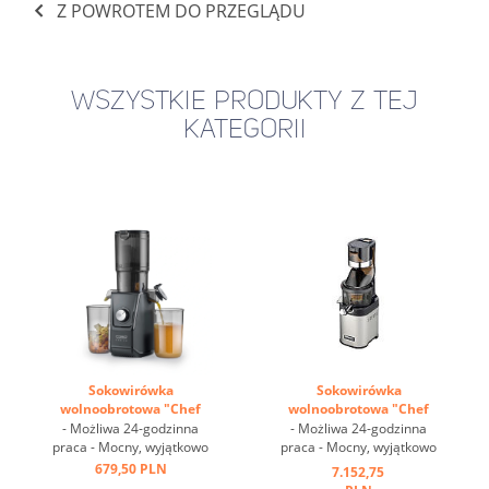
Z POWROTEM DO PRZEGLĄDU
WSZYSTKIE PRODUKTY Z TEJ
KATEGORII
Sokowirówka
Sokowirówka
wolnoobrotowa "Chef
wolnoobrotowa "Chef
CS600"_copy ...
CS600" ...
- Możliwa 24-godzinna
- Możliwa 24-godzinna
praca - Mocny, wyjątkowo
praca - Mocny, wyjątkowo
cichy silnik - Dwa rozmiary
cichy silnik - Dwa rozmiary
679,50 PLN
7.152,75
otworów wsadowych w
otworów wsadowych w