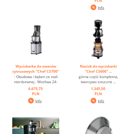
PLN
jednym urządzeniu dla
jednym urządzeniu dla
Info
dużych i małych warzyw -
dużych i małych warzyw -
Szybkość przyjazna dla
Szybkość przyjazna dla
witamin - Niewielkie
witamin - Niewielkie
wprowadzenie tlenu przez
wprowadzenie tlenu przez
...
...
Wyciskarka do owoców
Nacisk do wyciskarki
cytrusowych "Chef CS700"
"Chef CS600" ...
...
- Obudowa i bęben ze stali
górna część kompletna,
nierdzewnej - Możliwa 24-
tworzywo sztuczne ...
godzinna praca - Mocny,
6.675,75
1.345,50
bardzo cichy silnik
PLN
PLN
przemysłowy - Dwa
Info
Info
rozmiary lejek w jednym
narzędziu do dużych i
chudych warzyw - Niewielki
obrót witamin - Niski
poziom tlenu ...