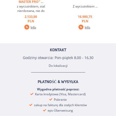
MASTER PRO" ...
z wyrzutnikiem, stal
Z wyrzutnikiem ...
nierdzewna, nie do
profesjonalnego
2.133,00
16.980,75
użytkowania ...
PLN
PLN
Info
Info
KONTAKT
Godziny otwarcia: Pon-piątek 8,00 - 16,30
Do lokalizacji
PŁATNOŚĆ & WYSYŁKA
Wygodna płatność poprzez:
Karta kredytowa (Visa, Mastercard)
Pobranie
zakup na fakturę dla stałych klientów
eps-Überweisung