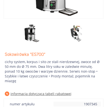
Sokowirówka "ES700"
cichy system, korpus i sito ze stali nierdzewnej, owoce od Ø
50 mm do Ø 75 mm. Dwa litry soku w zaledwie minutę,
ponad 10 kg owoców i warzyw dziennie. Serwis non-stop •
Szybkie i łatwe czyszczenie • Prosty montaż, pojemnik na
miazgę
informacja dotycząca tabeli rabatowej
numer artykułu
1907345