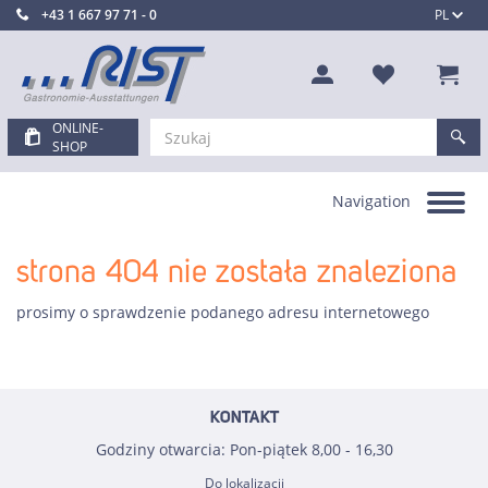
+43 1 667 97 71 - 0
PL
ONLINE-
SHOP
Navigation
Toggle
navigation
strona 404 nie została znaleziona
prosimy o sprawdzenie podanego adresu internetowego
KONTAKT
Godziny otwarcia: Pon-piątek 8,00 - 16,30
Do lokalizacji