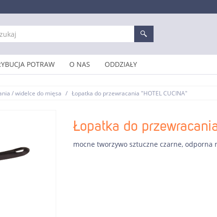
RYBUCJA POTRAW
O NAS
ODDZIAŁY
/
ania / widelce do mięsa
Łopatka do przewracania "HOTEL CUCINA"
Łopatka do przewracan
mocne tworzywo sztuczne czarne, odporna n