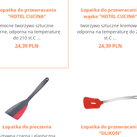
Łopatka do przewracania
Łopatka do przewracani
"HOTEL CUCINA"
wąska "HOTEL CUCINA"
mocne tworzywo sztuczne
tworzywo sztuczne kremow
arne, odporna na temperaturę
odporna na temperaturę do 
do 210 st.C ...
st.C ...
24,39 PLN
24,39 PLN
Łopatka do pieczenia
Łopatka do przewracani
"SILIKON"
Sztywna czarna i elastyczna