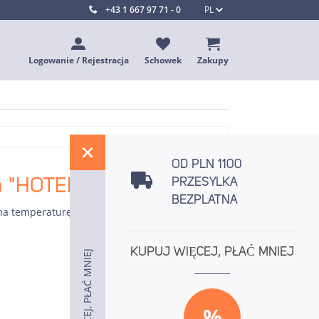
+43 1 667 97 71 - 0
PL
Logowanie / Rejestracja
Schowek
Zakupy
%
OD PLN 1100
ia "HOTEL CUCINA"
PRZESYLKA
BEZPLATNA
a temperaturę do 210 st.C
KUPUJ WIĘCEJ, PŁAĆ MNIEJ
KUPUJ WIĘCEJ, PŁAĆ MNIEJ
KUPUJ WIĘCEJ, PŁAĆ MNIEJ
%