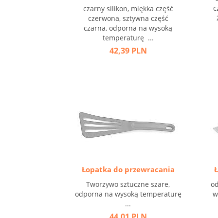
c
czarny silikon, miękka część
czerwona, sztywna część
czarna, odporna na wysoką
temperaturę ...
42,39 PLN
Łopatka do przewracania
Tworzywo sztuczne szare,
od
odporna na wysoką temperaturę
w
...
44,01 PLN