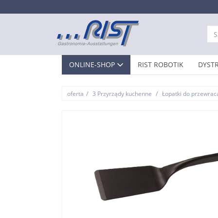
ONLINE-SHOP
RIST ROBOTIK
DYST
/
/
oferta
3 Przyrządy kuchenne
Łopatki do przewrac