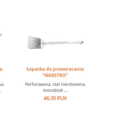
a
Łopatka do przewracania
"MAESTRO"
a,
Perforowana, stal nierdzewna,
.
monoblok ...
46,35 PLN