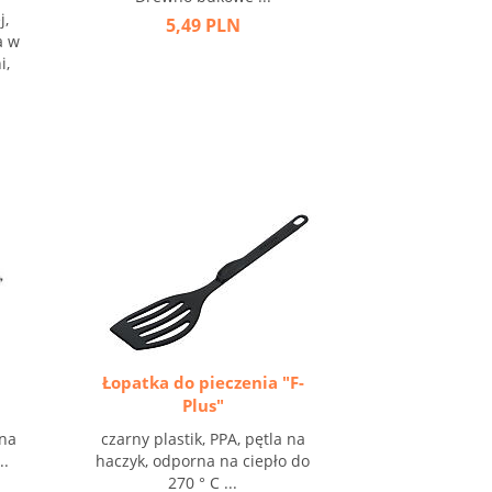
j,
5,49 PLN
a w
i,
Łopatka do pieczenia "F-
Plus"
 na
czarny plastik, PPA, pętla na
..
haczyk, odporna na ciepło do
270 ° C ...