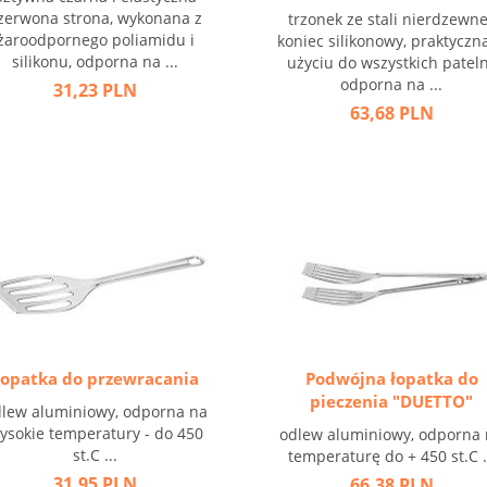
zerwona strona, wykonana z
trzonek ze stali nierdzewne
żaroodpornego poliamidu i
koniec silikonowy, praktyczn
silikonu, odporna na ...
użyciu do wszystkich pateln
odporna na ...
31,23 PLN
63,68 PLN
Łopatka do przewracania
Podwójna łopatka do
pieczenia "DUETTO"
lew aluminiowy, odporna na
ysokie temperatury - do 450
odlew aluminiowy, odporna
st.C ...
temperaturę do + 450 st.C .
31,95 PLN
66,38 PLN