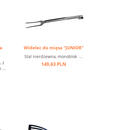
a
Widelec do mięsa "JUNIOR"
Stal nierdzewna, monoblok ...
, z
149,63 PLN
...