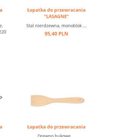
a
Łopatka do przewracania
"LASAGNE"
e,
Stal nierdzewna, monoblok ...
220
95,40 PLN
a
Łopatka do przewracania
Drewno bukowe ...