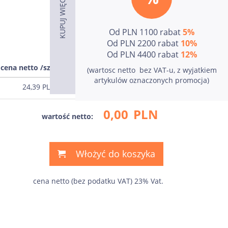
Od PLN 1100 rabat
5%
Od PLN 2200 rabat
10%
Od PLN 4400 rabat
12%
cena netto /szt.
cena
(wartosc netto  bez VAT-u, z wyjatkiem
artykulów oznaczonych promocja)
24,39
PLN
0,00
PLN
0,00
PLN
wartość netto:
Włożyć do koszyka
cena netto (bez podatku VAT) 23% Vat.