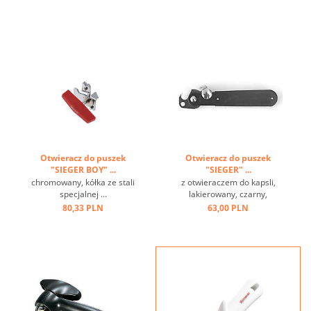
Otwieracz do puszek
Otwieracz do puszek
"SIEGER BOY" ...
"SIEGER" ...
chromowany, kółka ze stali
z otwieraczem do kapsli,
specjalnej ...
lakierowany, czarny,
stalowy, kółka tnące i
80,33 PLN
63,00 PLN
transportowe ze specjalnej
stali ...