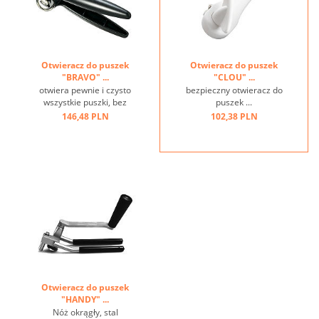
Otwieracz do puszek
Otwieracz do puszek
"BRAVO" ...
"CLOU" ...
otwiera pewnie i czysto
bezpieczny otwieracz do
wszystkie puszki, bez
puszek ...
ostrych kantów ...
146,48 PLN
102,38 PLN
Otwieracz do puszek
"HANDY" ...
Nóż okrągły, stal