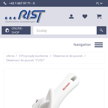
+43 1 667 97 71 - 0
PL
ONLINE-
SHOP
Navigation
Toggle
navigation
/
/
/
oferta
3 Przyrządy kuchenne
Otwieracze do puszek
Otwieracz do puszek "CLOU"