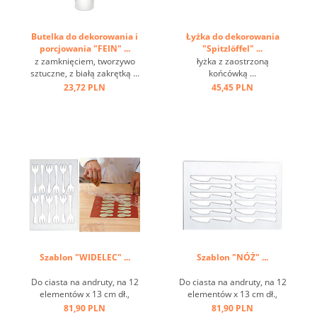
Butelka do dekorowania i
Łyżka do dekorowania
porcjowania "FEIN" ...
"Spitzlöffel" ...
z zamknięciem, tworzywo
łyżka z zaostrzoną
sztuczne, z białą zakrętką ...
końcówką ...
23,72 PLN
45,45 PLN
Szablon "WIDELEC" ...
Szablon "NÓŻ" ...
Do ciasta na andruty, na 12
Do ciasta na andruty, na 12
elementów x 13 cm dł.,
elementów x 13 cm dł.,
tworzywo sztuczne białe ...
tworzywo sztuczne białe ...
81,90 PLN
81,90 PLN