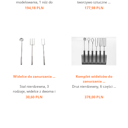
modelowania, 1 nóż do
tworzywo sztuczne ...
marcepanu, 2 szpachelki,
194,18 PLN
177,98 PLN
tworzywo sztuczne ...
Widelce do zanurzania ...
Komplet widelców do
zanurzania ...
Stal nierdzewna, 3
Drut nierdzewny, 6 części ...
rodzaje, widelce z dwoma i
trzema zębami, spirala ...
30,60 PLN
378,00 PLN