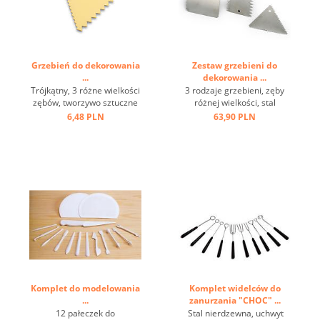
Grzebień do dekorowania
Zestaw grzebieni do
...
dekorowania ...
Trójkątny, 3 różne wielkości
3 rodzaje grzebieni, zęby
zębów, tworzywo sztuczne
różnej wielkości, stal
kość słoniowa ...
nierdzewna ...
6,48 PLN
63,90 PLN
Komplet do modelowania
Komplet widelców do
...
zanurzania "CHOC" ...
12 pałeczek do
Stal nierdzewna, uchwyt