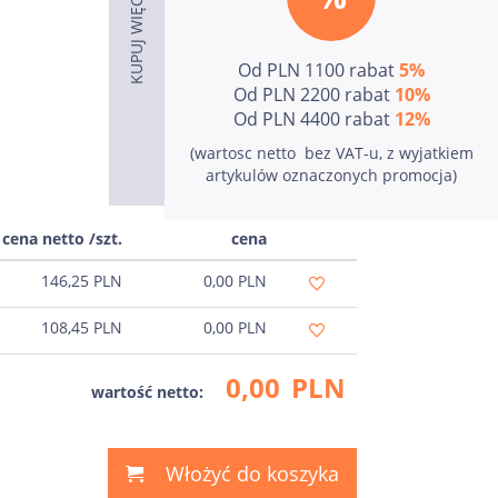
Od PLN 1100 rabat
5%
Od PLN 2200 rabat
10%
Od PLN 4400 rabat
12%
(wartosc netto  bez VAT-u, z wyjatkiem
artykulów oznaczonych promocja)
cena netto /szt.
cena
146,25
PLN
0,00
PLN
108,45
PLN
0,00
PLN
0,00
PLN
wartość netto:
Włożyć do koszyka