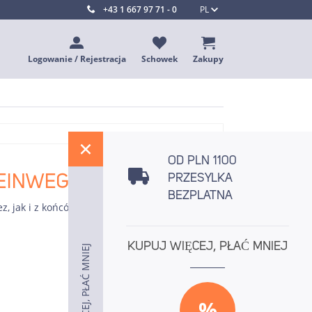
+43 1 667 97 71 - 0
PL
Logowanie / Rejestracja
Schowek
Zakupy
%
OD PLN 1100
 "EINWEG-HYGOGRIP"
PRZESYLKA
BEZPLATNA
z, jak i z końcówką, gładkie wewnątrz
KUPUJ WIĘCEJ, PŁAĆ MNIEJ
KUPUJ WIĘCEJ, PŁAĆ MNIEJ
KUPUJ WIĘCEJ, PŁAĆ MNIEJ
%