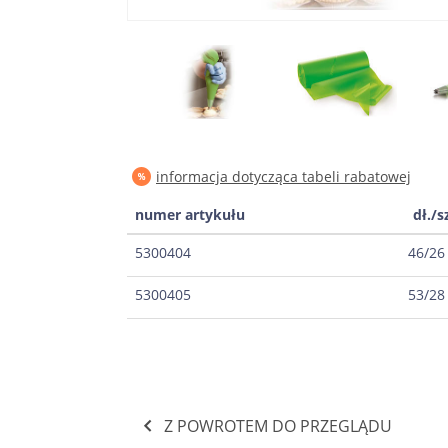
informacja dotycząca tabeli rabatowej
numer artykułu
dł./s
5300404
46/26
5300405
53/28
Z POWROTEM DO PRZEGLĄDU