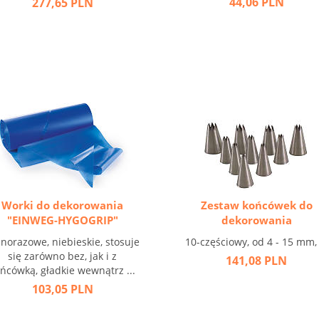
44,06 PLN
277,65 PLN
Worki do dekorowania
Zestaw końcówek do
"EINWEG-HYGOGRIP"
dekorowania
norazowe, niebieskie, stosuje
10-częściowy, od 4 - 15 mm, .
się zarówno bez, jak i z
141,08 PLN
ńcówką, gładkie wewnątrz ...
103,05 PLN