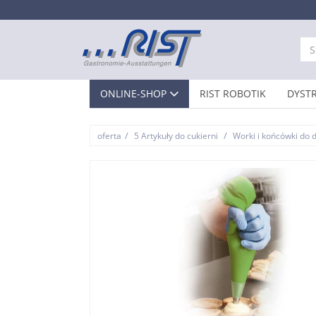
ONLINE-SHOP
RIST ROBOTIK
DYST
/
/
oferta
5 Artykuły do cukierni
Worki i końcówki do