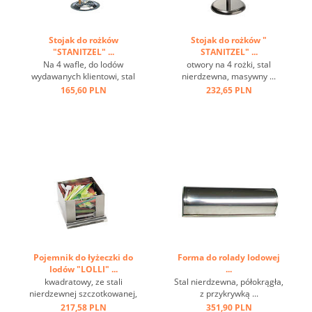
Stojak do rożków
Stojak do rożków "
"STANITZEL" ...
STANITZEL" ...
Na 4 wafle, do lodów
otwory na 4 rożki, stal
wydawanych klientowi, stal
nierdzewna, masywny ...
nierdzewna ...
165,60 PLN
232,65 PLN
Pojemnik do łyżeczki do
Forma do rolady lodowej
lodów "LOLLI" ...
...
kwadratowy, ze stali
Stal nierdzewna, półokrągła,
nierdzewnej szczotkowanej,
z przykrywką ...
szkło akrylowe, szybka z
217,58 PLN
351,90 PLN