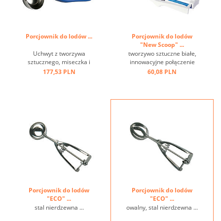
Porcjownik do lodów ...
Porcjownik do lodów
"New Scoop" ...
Uchwyt z tworzywa
tworzywo sztuczne białe,
sztucznego, miseczka i
innowacyjne połączenie
zgarniacz stal nierdzewna ...
nylonu i włókna węglowego,
177,53 PLN
60,08 PLN
bardzo mocny, i niezwykłe
połączenie technologii i
wzornictwa, odporny na
temperaturę od - 30 st.c do
+ 170 st.C, nadaje się do
mycia w zmywarkach ...
Porcjownik do lodów
Porcjownik do lodów
"ECO" ...
"ECO" ...
stal nierdzewna ...
owalny, stal nierdzewna ...