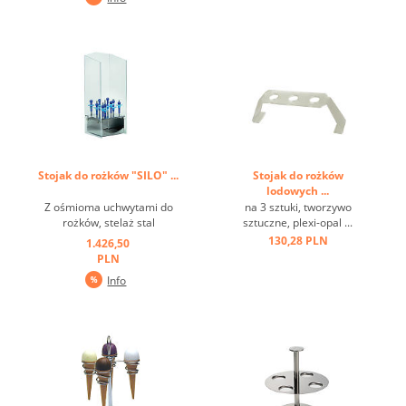
przez zawór kulowy 3/8 "z
gwintem wewnętrznym, wąż
odpływowy 3/4", ...
Stojak do rożków "SILO" ...
Stojak do rożków
lodowych ...
Z ośmioma uchwytami do
na 3 sztuki, tworzywo
rożków, stelaż stal
sztuczne, plexi-opal ...
nierdzewna, osłona plexi
130,28 PLN
1.426,50
5mm, półka na serwetki ...
PLN
Info