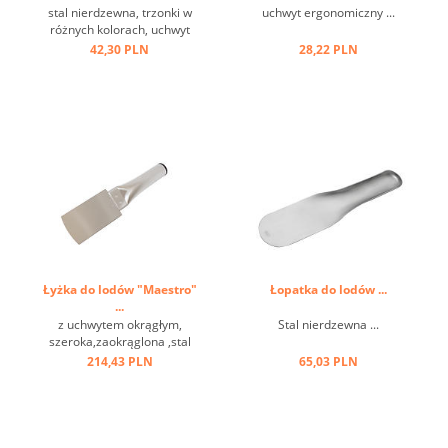
stal nierdzewna, trzonki w
uchwyt ergonomiczny ...
różnych kolorach, uchwyt
izolowany ...
42,30 PLN
28,22 PLN
Łyżka do lodów "Maestro"
Łopatka do lodów ...
...
z uchwytem okrągłym,
Stal nierdzewna ...
szeroka,zaokrąglona ,stal
nierdzewna ...
214,43 PLN
65,03 PLN