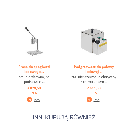
przodu, na nóżce ...
Prasa do spaghetti
Podgrzewacz do polewy
lodowego ...
lodowej ...
stal nierdzewna, na
stal nierdzewna, elektryczny
podstawce ...
z termostatem ...
3.829,50
2.641,50
PLN
PLN
Info
Info
INNI KUPUJĄ RÓWNIEŻ