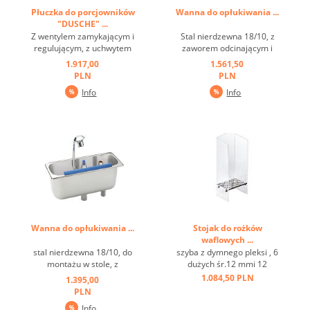
Płuczka do porcjowników
Wanna do opłukiwania ...
"DUSCHE" ...
Z wentylem zamykającym i
Stal nierdzewna 18/10, z
regulującym, z uchwytem
zaworem odcinającym i
ściennym, stal nierdzewna
regulacyjnym, z
1.917,00
1.561,50
...
regulowanym sitkiem
PLN
PLN
natryskowym, z
Info
Info
mocowaniem ściennym o
wysokości 65 mm, wlotem
za pomocą zaworu
kulowego 3/8 "z gwintem
wewnętrznym, odpływ dla
węża 3/4" ...
Wanna do opłukiwania ...
Stojak do rożków
waflowych ...
stal nierdzewna 18/10, do
szyba z dymnego pleksi , 6
montażu w stole, z
dużych śr.12 mmi 12
zaworem odcinającym i
małych śr.26 mm otworów
1.084,50 PLN
1.395,00
regulacyjnym, z regulowaną
...
PLN
dyszą łopatkową, wlotem
Info