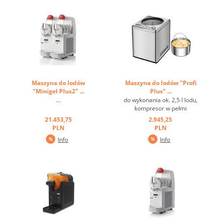
Maszyna do lodów
Maszyna do lodów "Profi
"Minigel Plus2" ...
Plus" ...
...
do wykonania ok. 2,5 l lodu,
kompresor w pełmi
automatyczny do ciągłego
21.453,75
2.945,25
wytwarzania
PLN
PLN
zimna.Obudowa
Info
Info
nowoczesna, mocna, zakres
chłodzenia do ok. - 35 st.C,
wyjmowany pojemnik na lód
do czyszczenia, silnik do
ciągłej pracy ...