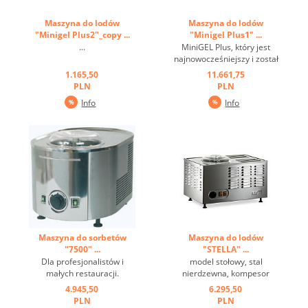
Maszyna do lodów
Maszyna do lodów
"Minigel Plus2"_copy ...
"Minigel Plus1" ...
...
MiniGEL Plus, który jest
najnowocześniejszy i został
opracowany, aby zawsze
1.165,50
11.661,75
zaskakiwać gości wyjątkowo
PLN
PLN
dobrymi lodami.
Info
Info
Zaprojektowana z myślą o
łatwej obsłudze, prosta i
elegancko zaprojektowana
kompaktowa maszyna
została ...
Maszyna do sorbetów
Maszyna do lodów
"7500" ...
"STELLA" ...
Dla profesjonalistów i
model stołowy, stal
małych restauracji.
nierdzewna, kompesor
Zasadniczo do
chłodzący i mieszadło
4.945,50
6.295,50
sporządzania sorbetów.
oddzielnie uruchamiane,
PLN
PLN