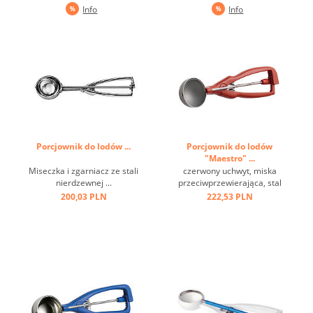
Wykonana ze stali
wydajność 1,5 l / 20 min.,
Info
Info
nierdzewnej i wytwarza 0,75
pojemnik niewyjmowalny,
l sorbetu w 15-20 min.
zintegrowany system
Mieszadło ze stali
chłodzący ...
nierdzewnej. ...
Porcjownik do lodów ...
Porcjownik do lodów
"Maestro" ...
Miseczka i zgarniacz ze stali
czerwony uchwyt, miska
nierdzewnej ...
przeciwprzewierająca, stal
nierdzewna ...
200,03 PLN
222,53 PLN