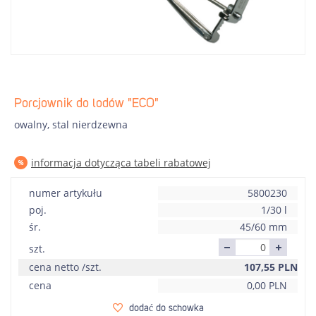
Porcjownik do lodów "ECO"
owalny, stal nierdzewna
informacja dotycząca tabeli rabatowej
numer artykułu
5800230
poj.
1/30 l
śr.
45/60 mm
szt.
cena netto /szt.
107,55
PLN
cena
0,00
PLN
dodać do schowka