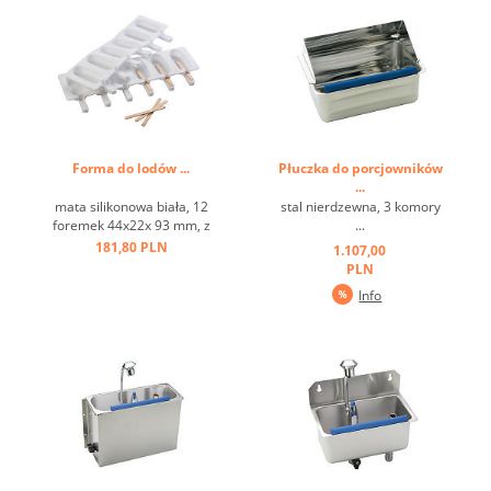
Forma do lodów ...
Płuczka do porcjowników
...
mata silikonowa biała, 12
stal nierdzewna, 3 komory
foremek 44x22x 93 mm, z
...
uchwytami ...
181,80 PLN
1.107,00
PLN
Info