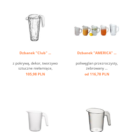
Dzbanek "Club" ...
Dzbanek "AMERICA" ...
z pokrywą, dekor, tworzywo
poliwęglan przezroczysty,
sztuczne niełamiące,
żebrowany ...
przezroczysty, nadaje się do
105,98 PLN
od 116,78 PLN
mycia w zmywarkach ...