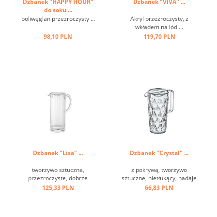
Dzbanek "HAPPY HOUR"
Dzbanek "VIVA" ...
do soku ...
poliwęglan przezroczysty ...
Akryl przezroczysty, z
wkładem na lód ...
98,10 PLN
119,70 PLN
Dzbanek "Lisa" ...
Dzbanek "Crystal" ...
tworzywo sztuczne,
z pokrywą, tworzywo
przezroczyste, dobrze
sztuczne, nietłukący, nadaje
zamykająca się zakrętka ...
się do mycia w zmywarkach
125,33 PLN
66,83 PLN
...