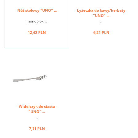
Nóż stołowy "UNO" ...
Łyżeczka do kawy/herbaty
"UNO" ...
monoblok ...
...
12,42 PLN
6,21 PLN
Widelczyk do ciasta
"UNO" ...
...
7,11 PLN