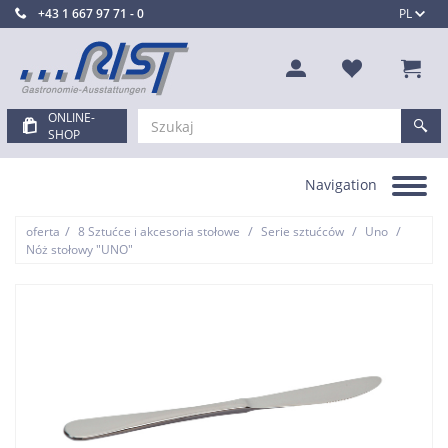
+43 1 667 97 71 - 0
PL
ONLINE-
SHOP
Navigation
Toggle
navigation
/
/
/
/
oferta
8 Sztućce i akcesoria stołowe
Serie sztućców
Uno
Nóż stołowy "UNO"