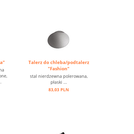
na"
Talerz do chleba/podtalerz
"Fashion"
na
one,
stal nierdzewna polerowana,
.
płaski ...
83,03 PLN