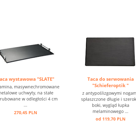
aca wystawowa "SLATE"
Taca do serwowania
"Schieferoptik "
amina, masywnechromowane
etalowe uchwyty, na stałe
z antypoślizgowymi nogam
rubowane w odległości 4 cm
spłaszczone długie i szerok
...
boki, wygląd łupka
melaminowego ...
270,45 PLN
od 119,70 PLN