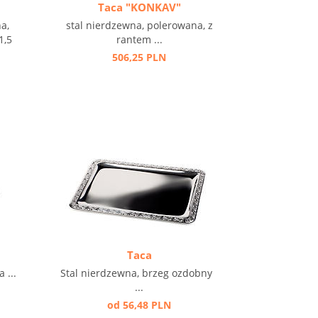
Taca "KONKAV"
a,
stal nierdzewna, polerowana, z
1,5
rantem ...
506,25 PLN
Taca
 ...
Stal nierdzewna, brzeg ozdobny
...
od 56,48 PLN