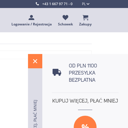
+43 1 667 97 71 - 0
PL
Logowanie / Rejestracja
Schowek
Zakupy
%
OD PLN 1100
PRZESYLKA
BEZPLATNA
KUPUJ WIĘCEJ, PŁAĆ MNIEJ
KUPUJ WIĘCEJ, PŁAĆ MNIEJ
KUPUJ WIĘCEJ, PŁAĆ MNIEJ
%