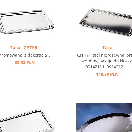
Taca "CATER"
Taca
hromowana, z dekoracją ...
GN 1/1, stal nierdzewna, br
ozdobny, pasuje do kloszy
39,33 PLN
9914211 i 9914212. ...
148,50 PLN