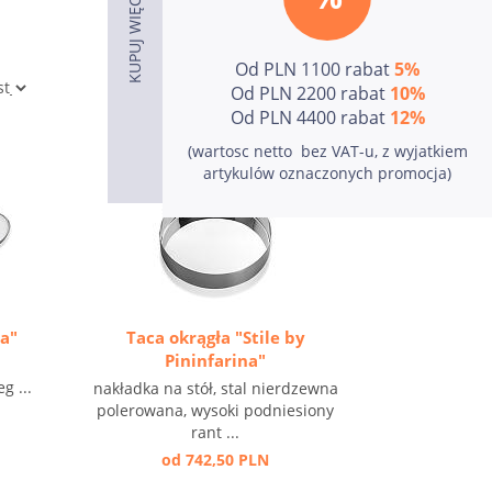
Od PLN 1100 rabat
5%
Od PLN 2200 rabat
10%
Od PLN 4400 rabat
12%
(wartosc netto  bez VAT-u, z wyjatkiem
artykulów oznaczonych promocja)
na"
Taca okrągła "Stile by
Pininfarina"
g ...
nakładka na stół, stal nierdzewna
polerowana, wysoki podniesiony
rant ...
od 742,50 PLN