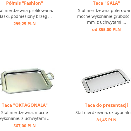
Półmis "Fashion"
Taca "GALA"
tal nierdzewna profilowana,
Stal nierdzewna polerowan
łaski, podniesiony brzeg ...
mocne wykonanie grubość 
mm, z uchwytami ...
299,25 PLN
od 855,00 PLN
Taca "OKTAGONALA"
Taca do prezentacji
Stal nierdzewna, mocne
Stal nierdzewna, oktagonalna
wykonanie, z uchwytami ...
81,45 PLN
567,00 PLN