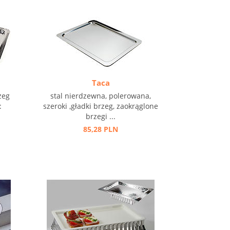
Taca
zeg
stal nierdzewna, polerowana,
:
szeroki ,gładki brzeg, zaokrąglone
brzegi ...
85,28 PLN