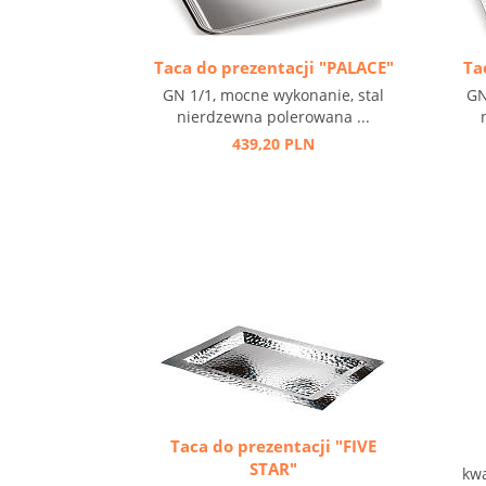
Taca do prezentacji "PALACE"
Ta
GN 1/1, mocne wykonanie, stal
GN
nierdzewna polerowana ...
439,20 PLN
Taca do prezentacji "FIVE
STAR"
kwa