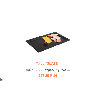
Taca "SLATE"
nóżki przeciwpoślizgowe ...
i,
227,25 PLN
ie