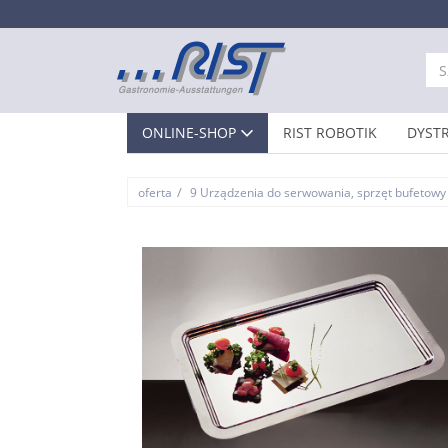
ONLINE-SHOP
RIST ROBOTIK
DYST
/
oferta
9 Urządzenia do serwowania, sprzęt bufetowy