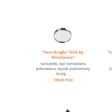
Taca okrągła "Stile by
Ta
Pininfarina"
na butelki, stal nierdzewna
p
polerowana, wysoki podniesiony
brzeg ...
129,83 PLN