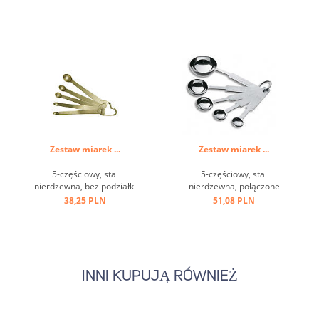
czarka ...
Zestaw miarek ...
Zestaw miarek ...
5-częściowy, stal
5-częściowy, stal
nierdzewna, bez podziałki
nierdzewna, połączone
na gramy, połączone
pierścieniem, 0,625 ml -1/8
38,25 PLN
51,08 PLN
pierścieniem ...
łyżeczki do herbaty, 1,25 ml
1/4 łyżeczki , 2,5 ml 1/2
łyżeczki 5,0 ml 1 łyżeczka ,
15,0 ml 1 łyżka stołowa ...
INNI KUPUJĄ RÓWNIEŻ