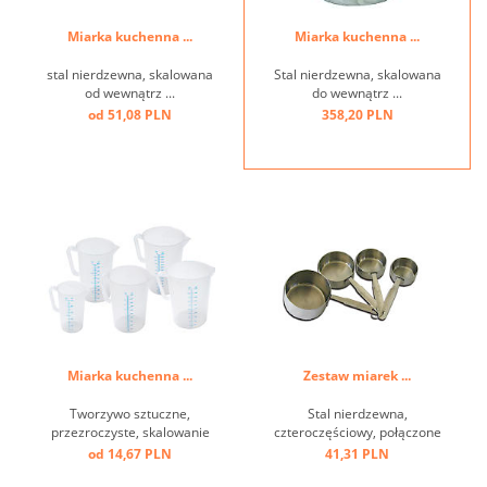
Miarka kuchenna ...
Miarka kuchenna ...
stal nierdzewna, skalowana
Stal nierdzewna, skalowana
od wewnątrz ...
do wewnątrz ...
od 51,08 PLN
358,20 PLN
Miarka kuchenna ...
Zestaw miarek ...
Tworzywo sztuczne,
Stal nierdzewna,
przezroczyste, skalowanie
czteroczęściowy, połączone
w l i ml ...
obręczą, 59 ml- 1/4, 78 ml-
od 14,67 PLN
41,31 PLN
1/3, 118 ml-1/2 ,236 ml - 1