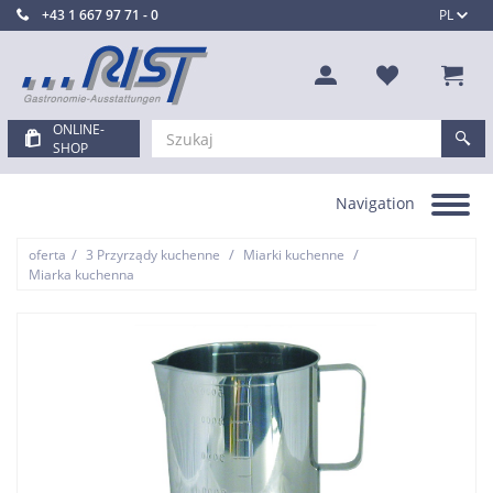
+43 1 667 97 71 - 0
PL
ONLINE-
SHOP
Navigation
Toggle
navigation
/
/
/
oferta
3 Przyrządy kuchenne
Miarki kuchenne
Miarka kuchenna