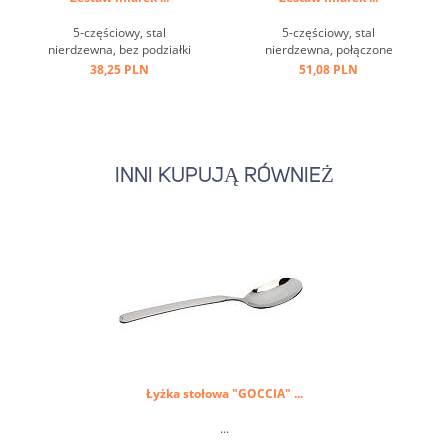
5-częściowy, stal
5-częściowy, stal
nierdzewna, bez podziałki
nierdzewna, połączone
na gramy, połączone
pierścieniem, 0,625 ml -1/8
38,25 PLN
51,08 PLN
pierścieniem ...
łyżeczki do herbaty, 1,25 ml
1/4 łyżeczki , 2,5 ml 1/2
łyżeczki 5,0 ml 1 łyżeczka ,
15,0 ml 1 łyżka stołowa ...
INNI KUPUJĄ RÓWNIEŻ
Łyżka stołowa "GOCCIA" ...
...