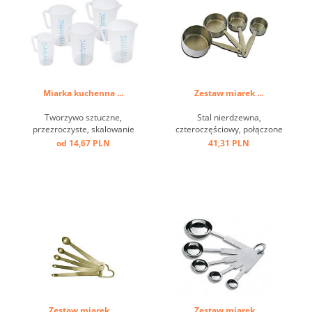
Miarka kuchenna ...
Zestaw miarek ...
Tworzywo sztuczne,
Stal nierdzewna,
przezroczyste, skalowanie
czteroczęściowy, połączone
w l i ml ...
obręczą, 59 ml- 1/4, 78 ml-
od 14,67 PLN
41,31 PLN
1/3, 118 ml-1/2 ,236 ml - 1
czarka ...
Zestaw miarek ...
Zestaw miarek ...