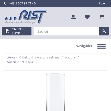
+43 1 667 97 71 - 0
PL
ONLINE-
SHOP
Navigation
Toggle
navigation
/
/
/
oferta
6 Kieliszki i akcesoria szklane
Wazony
Wazon "SAN REMO"