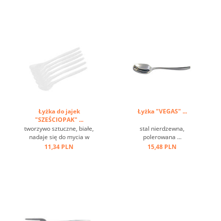
Łyżka do jajek
Łyżka "VEGAS" ...
"SZEŚCIOPAK" ...
tworzywo sztuczne, białe,
stal nierdzewna,
nadaje się do mycia w
polerowana ...
zmywarkach ...
11,34 PLN
15,48 PLN