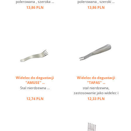
polerowana , szeroka ...
polerowana , szeroki ...
13,86 PLN
13,86 PLN
Widelec do degustacji
Widelec do degustacji
"AMUSE" ...
"TAPAS" ...
Stal nierdzewna ...
stal nierdzewna,
zastosowanie jako widelec i
łyżka ...
12,74 PLN
12,33 PLN