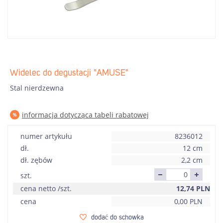
Widelec do degustacji "AMUSE"
Stal nierdzewna
informacja dotycząca tabeli rabatowej
numer artykułu
8236012
dł.
12 cm
dł. zębów
2,2 cm
szt.
cena netto /szt.
12,74
PLN
cena
0,00
PLN
dodać do schowka