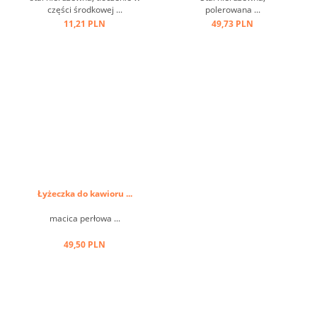
części środkowej ...
polerowana ...
11,21 PLN
49,73 PLN
Łyżeczka do kawioru ...
macica perłowa ...
49,50 PLN