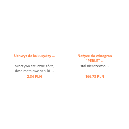
Uchwyt do kukurydzy ...
Nożyce do winogron
"PERLE" ...
tworzywo sztuczne żółte,
stal nierdzewna ...
dwie metalowe szpilki ...
2,34 PLN
166,73 PLN