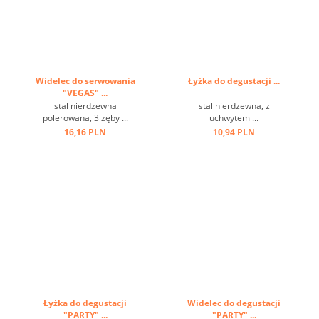
Widelec do serwowania
Łyżka do degustacji ...
"VEGAS" ...
stal nierdzewna
stal nierdzewna, z
polerowana, 3 zęby ...
uchwytem ...
16,16 PLN
10,94 PLN
Łyżka do degustacji
Widelec do degustacji
"PARTY" ...
"PARTY" ...