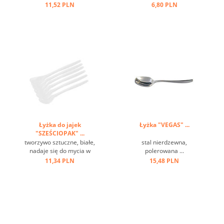
11,52 PLN
6,80 PLN
Łyżka do jajek
Łyżka "VEGAS" ...
"SZEŚCIOPAK" ...
tworzywo sztuczne, białe,
stal nierdzewna,
nadaje się do mycia w
polerowana ...
zmywarkach ...
11,34 PLN
15,48 PLN