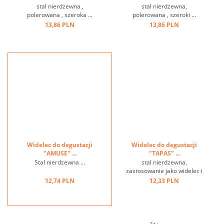
stal nierdzewna ,
stal nierdzewna,
polerowana , szeroka ...
polerowana , szeroki ...
13,86 PLN
13,86 PLN
Widelec do degustacji
Widelec do degustacji
"AMUSE" ...
"TAPAS" ...
Stal nierdzewna ...
stal nierdzewna,
zastosowanie jako widelec i
łyżka ...
12,74 PLN
12,33 PLN