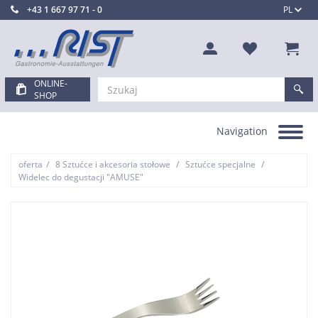
+43 1 667 97 71 - 0
PL
ONLINE-
SHOP
Navigation
Toggle
navigation
/
/
/
oferta
8 Sztućce i akcesoria stołowe
Sztućce specjalne
Widelec do degustacji "AMUSE"